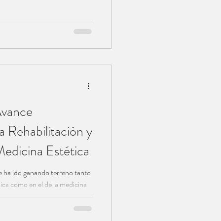
Avance
a Rehabilitación y
 Medicina Estética
e ha ido ganando terreno tanto
sica como en el de la medicina