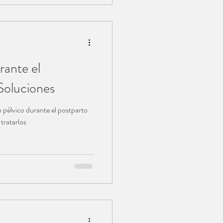
rante el
Soluciones
 pélvico durante el postparto
más comunes, cómo prevenirlos y tratarlos