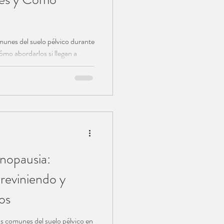
unes del suelo pélvico durante
ómo abordarlos si llegan a
nopausia:
eviniendo y
os
 comunes del suelo pélvico en