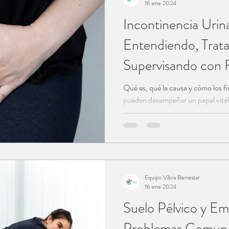
16 ene 2024
Incontinencia Urina
Entendiendo, Trat
Supervisando con F
Suelo Pélvico
Qué es, qué la causa y cómo los fi
pueden desempeñar un papel vital 
Equipo Vibra Bienestar
16 ene 2024
Suelo Pélvico y Em
Problemas Comun