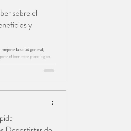
ber sobre el
eneficios y
mejorar la salud general,
orar el bienestar psicológico.
ápida
s Deportistas de