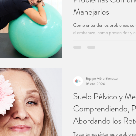
Manejarlos
Como entender los problemas com
el embarazo, cómo prevenirlos y c
aparecer.
Equipo Vibra Bienestar
16 ene 2024
Suelo Pélvico y Me
Comprendiendo, Pr
Abordando los Ret
Te contamos síntomas y problemas