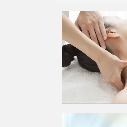
Fisioterapia
Ost
Terapia
Salud m
Yoga y meditación
Salud digestiva
Medicina Tradicion