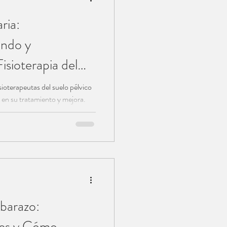
ria:
ando y
isioterapia del
sioterapeutas del suelo pélvico
en su tratamiento y mejora.
barazo:
es y Cómo