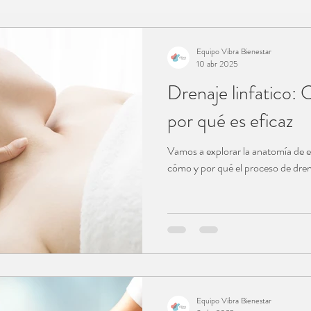
eopatia
Masaje
psicología
Equipo Vibra Bienestar
10 abr 2025
Drenaje linfatico:
ental
Nutrición
Bienestar
por qué es eficaz
Pilates
Salud emocional
Vamos a explorar la anatomía de 
cómo y por qué el proceso de drena
Embarazo
Fitness
al China
Acupuntura
Equipo Vibra Bienestar