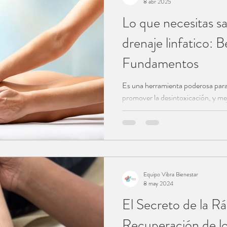
elo pelvico
Menopausia
8 abr 2025
Lo que necesitas sa
drenaje linfatico: B
 linfatico
Fundamentos
Es una herramienta poderosa para 
promover la desintoxicación, y mej
Equipo Vibra Bienestar
8 may 2024
El Secreto de la R
Recuperación de lo