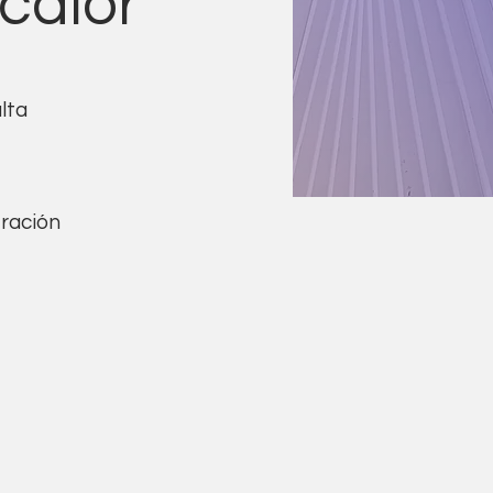
 calor
lta
eración