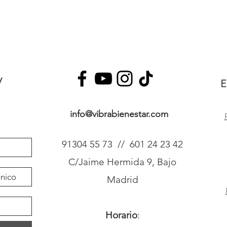
y
E
info@vibrabienestar.com
91304 55 73 // 601 24 23 42
C/Jaime Hermida 9, Bajo
Madrid
Horario
: