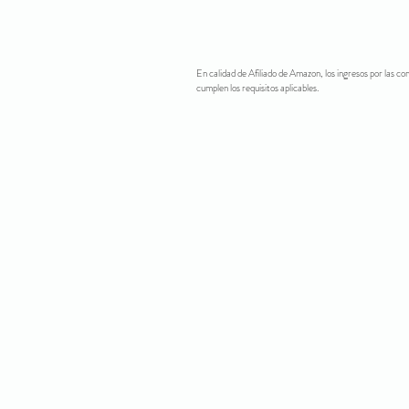
En calidad de Afiliado de Amazon, los ingresos por las c
cumplen los requisitos aplicables.