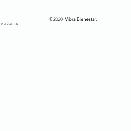
©2020
Vibra Bienestar.
ompras adscritas