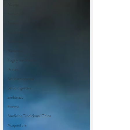
Masaje
psicología
Terapia
Salud mental
Nutrición
Bienestar
Yoga y meditación
Pilates
Salud emocional
Salud digestiva
Embarazo
Fitness
Medicina Tradicional China
Acupuntura