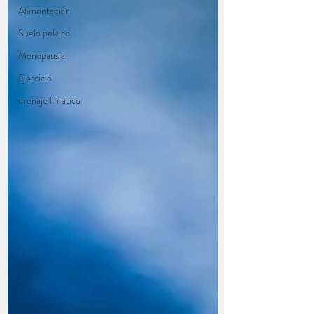
Alimentación
Suelo pelvico
Menopausia
Ejercicio
drenaje linfatico