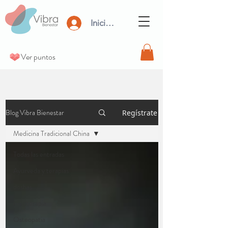
Iniciar Sesión
Ver puntos
Blog Vibra Bienestar
Regístrate
Medicina Tradicional China
Todas las entradas
Ayurveda y terapias
doshas
Fisioterapia
Osteopatia