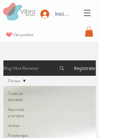
Iniciar Sesión
Ver puntos
Blog Vibra Bienestar
Regístrate
Fitness
Todas las
entradas
Ayurveda
y terapias
doshas
Fisioterapia