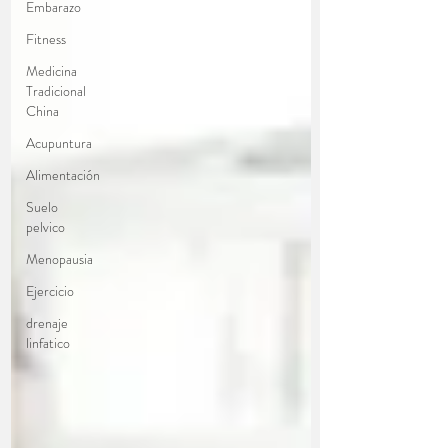
Embarazo
Fitness
Medicina
Tradicional
China
Acupuntura
Alimentación
Suelo
pelvico
Menopausia
Ejercicio
drenaje
linfatico