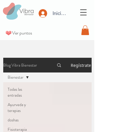
Iniciar Sesión
Ver puntos
Blog Vibra Bienestar
Regístrate
Bienestar
Todas las
entradas
Ayurveda y
terapias
doshas
Fisioterapia