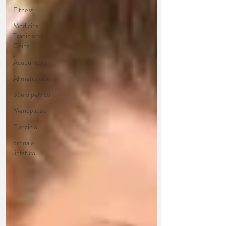
Fitness
Medicina
Tradicional
China
Acupuntura
Alimentación
Suelo pelvico
Menopausia
Ejercicio
drenaje
linfatico