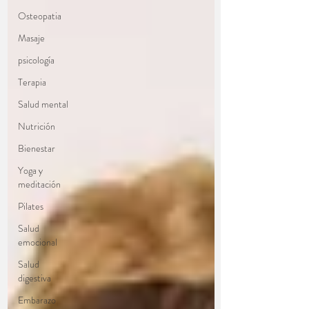
Osteopatia
Masaje
psicología
Terapia
Salud mental
Nutrición
Bienestar
Yoga y
meditación
Pilates
Salud
emocional
Salud
digestiva
Embarazo