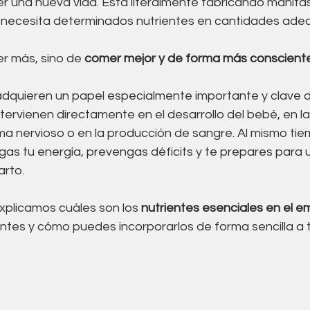
r una nueva vida. Está literalmente fabricando manita
Acupuntura
Alimentación
Suelo pelvico
, necesita determinados nutrientes en cantidades ade
r más, sino de 
comer mejor y de forma más conscient
co
adquieren un papel especialmente importante y clave d
ervienen directamente en el desarrollo del bebé, en l
ma nervioso o en la producción de sangre. Al mismo tie
as tu energía, prevengas déficits y te prepares para 
arto.
explicamos cuáles son los 
nutrientes esenciales en el 
ntes y cómo puedes incorporarlos de forma sencilla a t