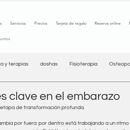
s
Servicios
Precios
Tarjeta de regalo
Reserva online
puntos
a y terapias
doshas
Fisioterapia
Osteopa
Salud mental
Nutrición
Bienestar
Yoga y 
es clave en el embarazo
etapa de transformación profunda. 
l
Salud digestiva
Embarazo
Fitness
mbia por fuera: por dentro está trabajando a un ritmo 