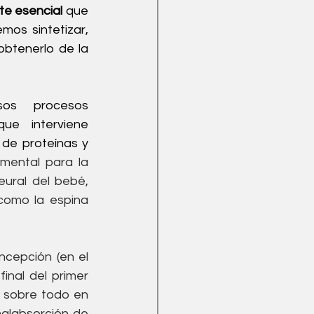
nte
 esencial
 que 
os sintetizar, 
btenerlo de la 
os procesos 
ue interviene 
 de 
proteínas
 y 
mental para la 
ural del bebé, 
lo que previene defectos congénitos del cerebro y la médula espinal, como la espina 
cepción (en el 
nal del primer 
 sobre todo en 
alabsorción de 