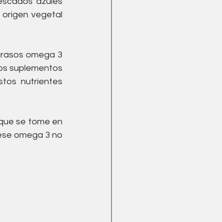
scados azules 
origen vegetal 
grasos omega 3 
os suplementos 
os nutrientes 
que se tome en 
ése omega 3 no 