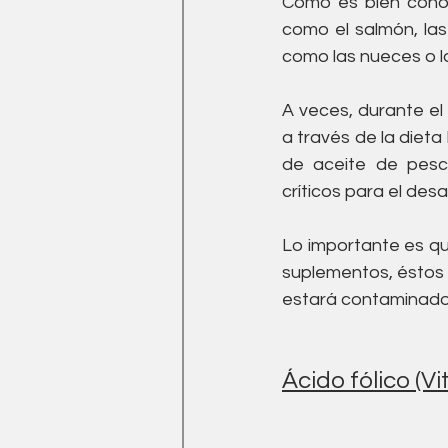
Como es bien conoc
como el salmón, las
como las nueces o la
A veces, durante e
a través de la diet
de aceite de pesc
críticos para el desar
Lo importante es qu
suplementos, éstos 
estará contaminado
Ácido fólico (V