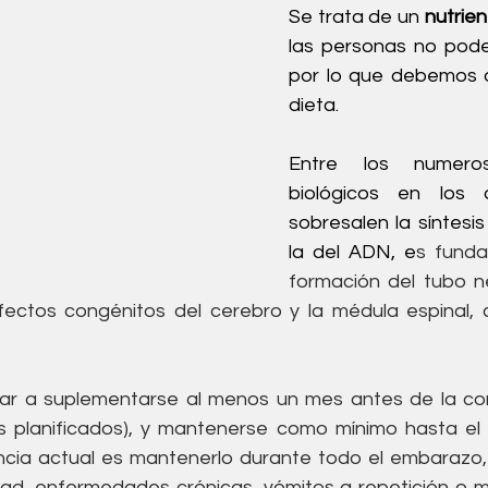
Se trata de un 
nutrie
las personas no podem
por lo que debemos o
dieta.
Entre los numeros
biológicos en los q
sobresalen la síntesis
la del ADN, e
s funda
formación del tubo ne
ar a suplementarse al menos un mes antes de la con
planificados), y mantenerse como mínimo hasta el fi
ncia actual es mantenerlo durante todo el embarazo,
ad, enfermedades crónicas, vómitos a repetición o m