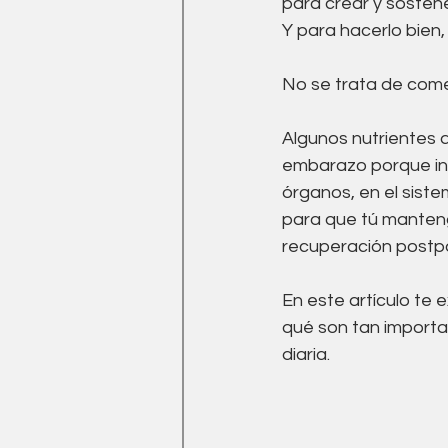
para crear y sostene
Medicina Tradicional China
Y para hacerlo bien
No se trata de come
Ejercicio
drenaje linfati
Algunos nutrientes 
embarazo porque int
órganos, en el siste
para que tú manteng
recuperación postp
En este artículo te 
qué son tan importa
diaria.