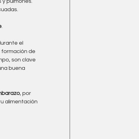
s y pulmones. 
Menopausia
cuadas.
e
.
urante el 
a formación de 
mpo, son clave 
una buena 
embarazo
, por 
u alimentación 