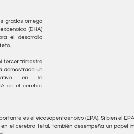
os grados omega 
hexaenoico (DHA) 
a el desarrollo 
feto. 
 tercer trimestre 
a demostrado un 
cativo en la 
A en el cerebro 
portante es el eicosapentaenoico (EPA). Si bien el EPA
en el cerebro fetal, también desempeña un papel im