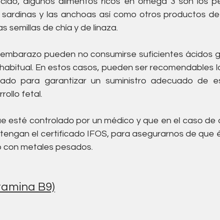
ido, algunos alimentos ricos en omega 3 son los pe
 sardinas y las anchoas así como otros productos de 
s semillas de chía y de linaza.
l embarazo pueden no consumirse suficientes ácidos 
a habitual. En estos casos, pueden ser recomendables l
ado para garantizar un suministro adecuado de est
rollo fetal.
e esté controlado por un médico y que en el caso de 
tengan el certificado IFOS, para asegurarnos de que 
 con metales pesados.
itamina B9)