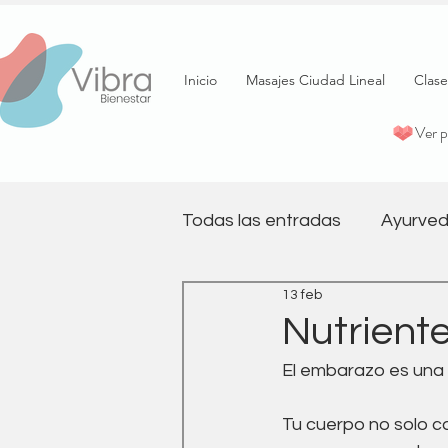
Inicio
Masajes Ciudad Lineal
Clase
Ver 
Todas las entradas
Ayurved
13 feb
psicología
Terapia
Nutrient
El embarazo es una 
Pilates
Salud emociona
Tu cuerpo no solo ca