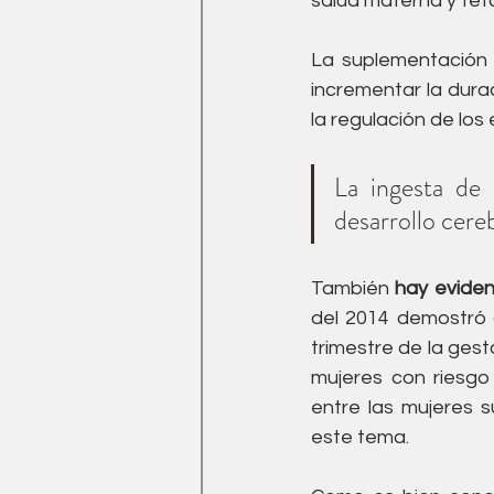
salud materna y feta
La suplementación 
incrementar la durac
la regulación de los
La ingesta de 
desarrollo cereb
También 
hay eviden
del 2014 demostró
trimestre de la ges
mujeres con riesgo 
entre las mujeres s
este tema.