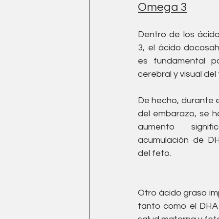
Omega 3
Dentro de los ácid
3, el ácido docosa
es fundamental par
cerebral y visual del 
De hecho, durante el
del embarazo, se h
aumento signifi
acumulación de DH
del feto.
Otro ácido graso im
tanto como el DHA 