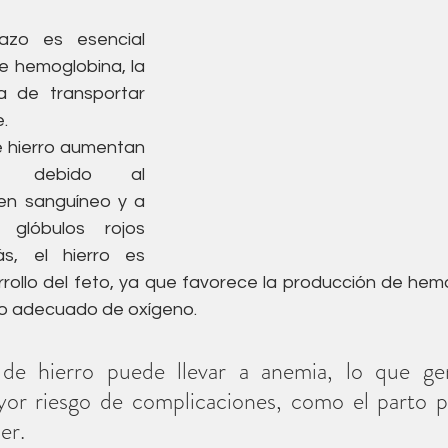
zo es esencial 
e hemoglobina, la 
 de transportar 
.
 hierro aumentan 
nte debido al 
n sanguíneo y a 
glóbulos rojos 
s, el hierro es 
rrollo del feto, ya que favorece la producción de hemo
ro adecuado de oxígeno.
 de hierro puede llevar a anemia, lo que gene
yor riesgo de complicaciones, como el parto p
er. 