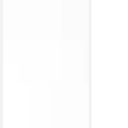
calmantes, alimentación cálida, automasaje y
descanso reparador. Cuida tu energía y recupera la
estabilidad interior en la estación del cambio.