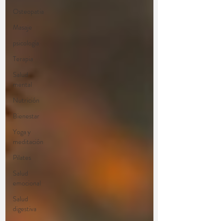
Osteopatia
Masaje
psicología
Terapia
Salud
mental
Nutrición
Bienestar
Yoga y
meditación
Pilates
Salud
emocional
Salud
digestiva