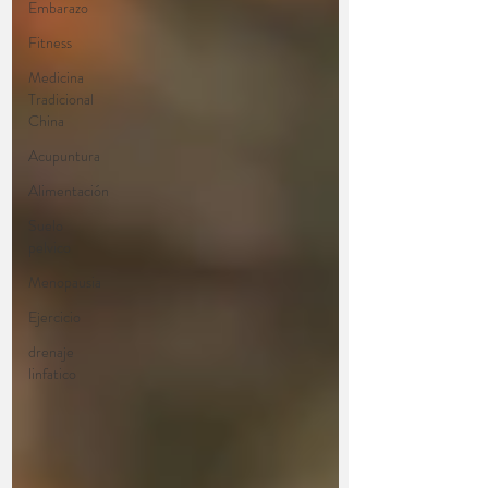
Embarazo
Fitness
Medicina
Tradicional
China
Acupuntura
Alimentación
Suelo
pelvico
Menopausia
Ejercicio
drenaje
linfatico