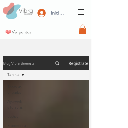
Iniciar Sesión
Ver puntos
Blog Vibra Bienestar
Regístrate
Terapia
Todas las
entradas
Ayurveda
y terapias
doshas
Fisioterapia