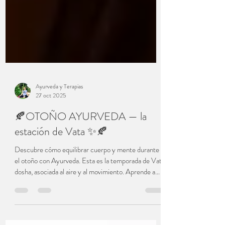
Ayurveda y Terapias
27 oct 2025
🍂OTOÑO AYURVEDA — la
estación de Vata ✨🍂
Descubre cómo equilibrar cuerpo y mente durante
el otoño con Ayurveda. Esta es la temporada de Vata
dosha, asociada al aire y al movimiento. Aprende a
contrarrestar su sequedad y dispersión con rutinas