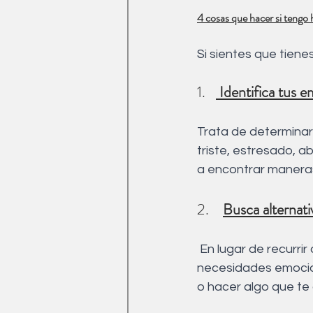
4 cosas que hacer si teng
Si sientes que tien
1.   
 Identifica tus 
Trata de determinar
triste, estresado, a
a encontrar manera
2.    
Busca alternati
 En lugar de recurrir a la comida, trata de encontrar otras formas de satisfacer tus 
necesidades emocion
o hacer algo que te 