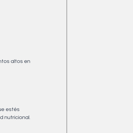
tos altos en 
ue estés 
 nutricional.