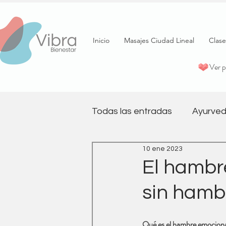
Inicio
Masajes Ciudad Lineal
Clase
Ver 
Todas las entradas
Ayurved
10 ene 2023
psicología
Terapia
El hambr
sin hamb
Pilates
Salud emociona
Qué es el hambre emocion