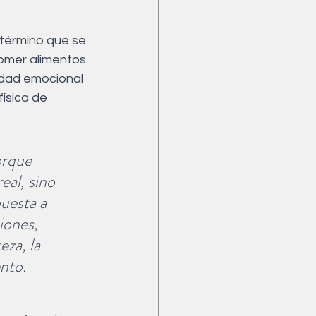
Menopausia
término que se 
comer alimentos 
idad emocional 
ísica de 
orque 
eal, sino 
esta a 
iones, 
eza, la 
ento.