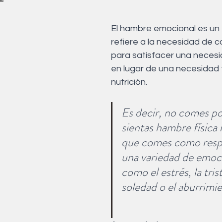
Acupuntura
Alimentación
Suelo pelvico
El hambre emocional es un 
refiere a la necesidad de 
co
para satisfacer una neces
en lugar de una necesidad f
nutrición. 
Es decir, no comes p
sientas hambre física r
que comes como respu
una variedad de emoc
como el estrés, la trist
soledad o el aburrimi