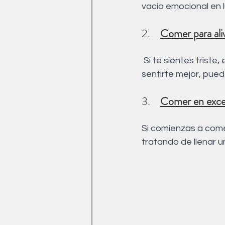
vacío emocional en l
2.    
Comer para ali
 Si te sientes triste, estresado o aburrido y recurres a la comida como una forma de 
sentirte mejor, pue
3.    
Comer en exc
Si comienzas a come
tratando de llenar 