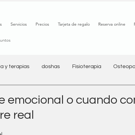
s
Servicios
Precios
Tarjeta de regalo
Reserva online
puntos
a y terapias
doshas
Fisioterapia
Osteopa
Salud mental
Nutrición
Bienestar
Yoga y 
e emocional o cuando c
re real
l
Salud digestiva
Embarazo
Fitness
al