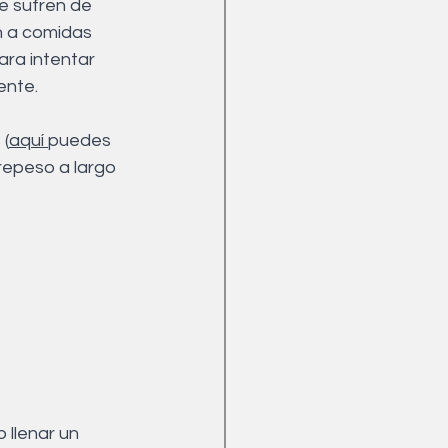
e sufren de 
 a comidas 
ara intentar 
nte. 
 (
aquí 
puedes 
repeso a largo 
 llenar un 