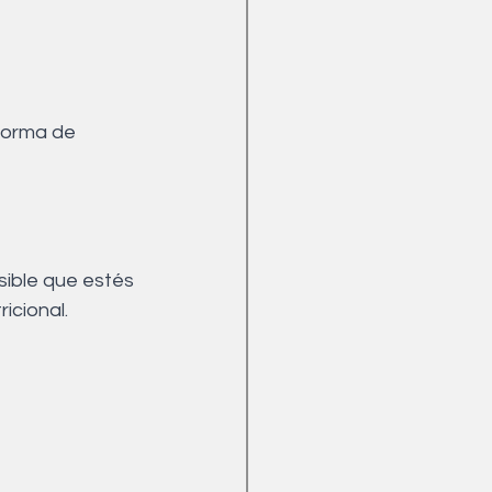
ible que estés 
icional.