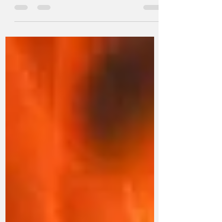
El inicio de un nuevo año suele venir acompañado de
motivación, ganas de cambio y una larga lista de
propósitos relacionados con la alimentación, el peso
o el estilo de vida. Sin embargo, cada año se repite el
mismo patrón: muchos de estos objetivos se
abandonan a las pocas semanas. Lejos de ser un
problema de falta de disciplina, el verdadero motivo
suele estar en cómo se plantean esos propósitos .
Desde la nutrición basada en evidencia, existen
errores muy comunes que sabot