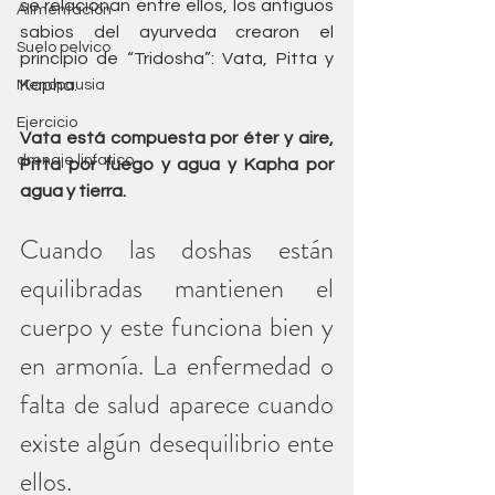
se relacionan entre ellos, los antiguos 
Alimentación
sabios del ayurveda crearon el 
Suelo pelvico
principio de “Tridosha”: Vata, Pitta y 
Kapha.
Menopausia
Ejercicio
Vata está compuesta por éter y aire, 
drenaje linfatico
Pitta por fuego y agua y Kapha por 
agua y tierra. 
Cuando las doshas están 
equilibradas mantienen el 
cuerpo y este funciona bien y 
en armonía. La enfermedad o 
falta de salud aparece cuando 
existe algún desequilibrio ente 
ellos. 