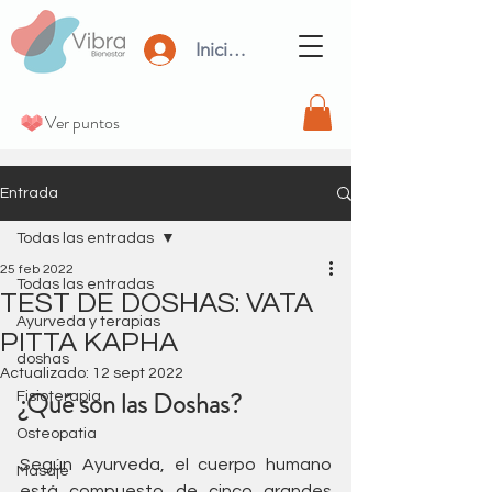
Iniciar Sesión
Ver puntos
Entrada
Todas las entradas
25 feb 2022
Todas las entradas
TEST DE DOSHAS: VATA
Ayurveda y terapias
PITTA KAPHA
doshas
Actualizado:
12 sept 2022
¿Qué son las Doshas?
Fisioterapia
Osteopatia
Según Ayurveda, el cuerpo humano 
Masaje
está compuesto de cinco grandes 