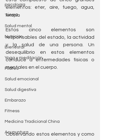
psicología
elementos: eter, aire, fuego, agua, 
tierra.
Terapia
Salud mental
Estos cinco elementos son 
Nutrición
responsables del estado, la actividad 
y la salud de una persona. Un 
Bienestar
desequilibrio en estos elementos 
Yoga y meditación
conduce a enfermedades físicas o 
mentales en el cuerpo.
Pilates
Salud emocional
Salud digestiva
Embarazo
Fitness
Medicina Tradicional China
Acupuntura
Observando estos elementos y como 