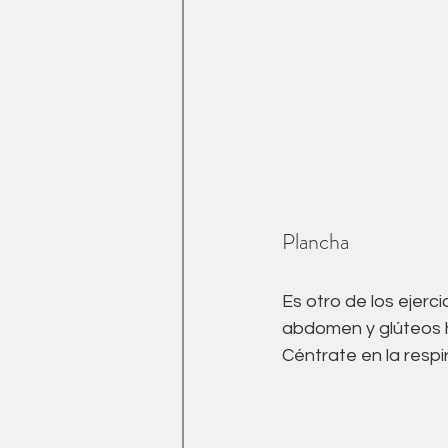
Plancha
Es otro de los ejerci
abdomen y glúteos h
Céntrate en la respi