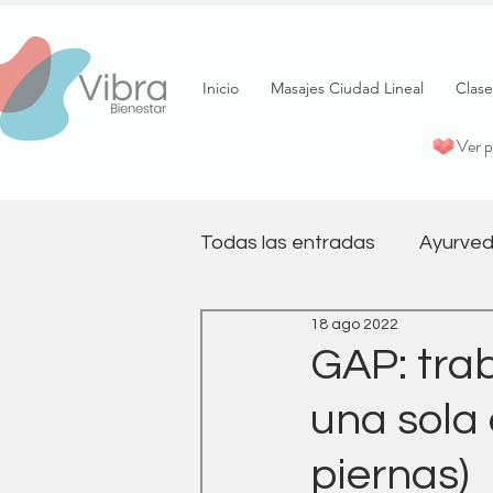
Inicio
Masajes Ciudad Lineal
Clase
Ver 
Todas las entradas
Ayurved
18 ago 2022
psicología
Terapia
GAP: trab
una sola 
Pilates
Salud emociona
piernas)