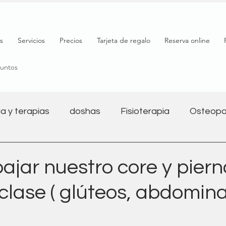
s
Servicios
Precios
Tarjeta de regalo
Reserva online
puntos
a y terapias
doshas
Fisioterapia
Osteopa
Salud mental
Nutrición
Bienestar
Yoga y 
ajar nuestro core y pier
clase ( glúteos, abdomina
l
Salud digestiva
Embarazo
Fitness