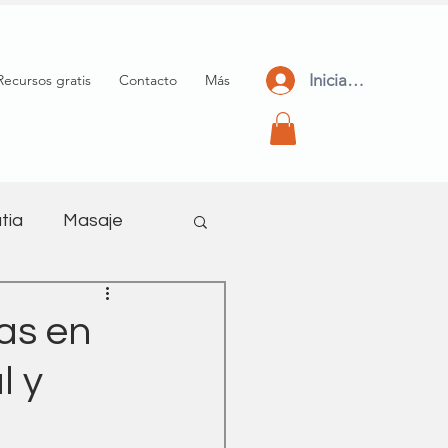
Iniciar Sesión
Recursos gratis
Contacto
Más
tia
Masaje
meditación
nas en
l y