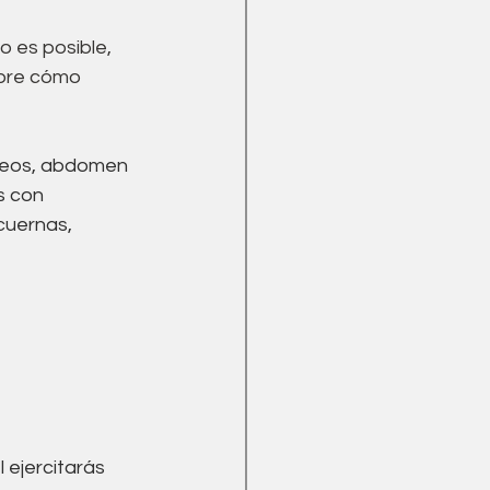
Menopausia
 es posible, 
ubre cómo 
úteos, abdomen 
s con 
cuernas, 
 ejercitarás 