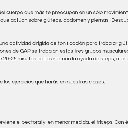
Acupuntura
Alimentación
Suelo pelvico
 del cuerpo que más te preocupan en un sólo movimiento
s que actúan sobre glúteos, abdomen y piernas. ¡Desc
co
 una actividad dirigida de tonificación para trabajar gl
iones de 
GAP
 se trabajan estos tres grupos musculare
e 20-25 minutos cada uno, con la ayuda de steps, man
 los ejercicios que harás en nuestras clases:
erviene el pectoral y, en menor medida, el tríceps. Con él