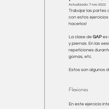
Medicina Tradicional China
Actualizado:
7 nov 2022
Trabajar las partes
con estos ejercicio
Ejercicio
drenaje linfati
hacerlos!
La clase de 
GAP
 es
y piernas. En las ses
repeticiones durant
gomas, etc.
Estos son algunos de
Flexiones 
En este ejercicio int