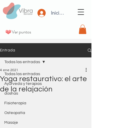
Iniciar Sesión
Ver puntos
Entrada
Todas las entradas
4 ene 2021
Todas las entradas
Yoga restaurativo: el arte
Ayurveda y terapias
de la relajación
doshas
Fisioterapia
Osteopatia
Masaje