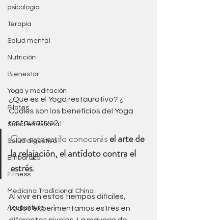
psicología
Terapia
Salud mental
Nutrición
Bienestar
Yoga y meditación
¿Qué es el Yoga restaurativo? ¿ 
Pilates
Cuáles son los beneficios del Yoga 
restaurativo? 
Salud emocional
Con este estilo conocerás 
el arte de 
Salud digestiva
la relajación, el antídoto contra el 
Embarazo
estrés
. 
Fitness
Medicina Tradicional China
Al vivir en estos tiempos difíciles, 
Acupuntura
todos experimentamos estrés en 