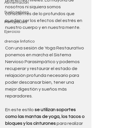
diferentes niveles. La mayoría de 
Alimentación
nosotros ni siquiera somos 
Suelo pelvico
conscientes de lo profundos que 
pueden ser los efectos del estrés en 
Menopausia
nuestro cuerpo y en nuestra mente. 
Ejercicio
drenaje linfatico
Con una sesión de Yoga Restaurativo 
ponemos en marcha el Sistema 
Nervioso Parasimpático y podemos 
recuperar y restaurar el estado de 
relajación profunda necesario para 
poder descansar bien, tener una 
mejor digestión y sueños más 
reparadores. 
En este estilo 
se utilizan soportes 
como las mantas de yoga, los tacos o 
bloques y los cinturones
 para realizar 