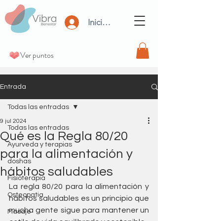
Iniciar Sesión
Ver puntos
Entrada
Todas las entradas
9 jul 2024
Todas las entradas
Qué es la Regla 80/20
Ayurveda y terapias
para la alimentación y
doshas
hábitos saludables
Fisioterapia
La regla 80/20 para la alimentación y 
Osteopatia
hábitos saludables es un principio que 
mucha gente sigue para mantener un 
Masaje