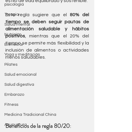
estilo de vida equilibrado y sostenible. 
psicología
Terapia
Esta regla sugiere que el 
80% del 
tiempo se deben seguir pautas de 
Salud mental
alimentación saludable y hábitos 
Nutrición
positivos
, mientras que el 20% del 
tiempo se permite más flexibilidad y la 
Bienestar
inclusión de alimentos o actividades 
Yoga y meditación
menos saludables.
Pilates
Salud emocional
Salud digestiva
Embarazo
Fitness
Medicina Tradicional China
Beneficios de la regla 80/20
:
Acupuntura