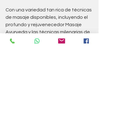
Con una variedad tan rica de técnicas 
de masaje disponibles, incluyendo el 
profundo y rejuvenecedor Masaje 
Ayurveda y las técnicas milenarias de 
la India, tenemos al alcance los 
medios para nutrir nuestro cuerpo y 
alma, fortaleciendo así nuestra 
capacidad para afrontar los desafíos 
de la vida moderna con renovada 
vitalidad y serenidad.
En Vibra Bienestar podemos brindarte 
la relajación de un masaje Ayurveda 
(abhyanga y champi), de un masaje 
relajante con aromaterapia, de tejido 
profundo para liberar puntos de dolor 
y de masaje deportivo para 
prepararte para tu evento o 