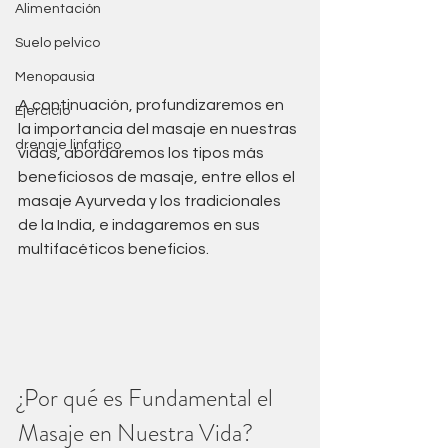
Alimentación
Suelo pelvico
Menopausia
A continuación, profundizaremos en 
Ejercicio
la importancia del masaje en nuestras 
drenaje linfatico
vidas, abordaremos los tipos más 
beneficiosos de masaje, entre ellos el 
masaje Ayurveda y los tradicionales 
de la India, e indagaremos en sus 
multifacéticos beneficios.
¿Por qué es Fundamental el 
Masaje en Nuestra Vida?