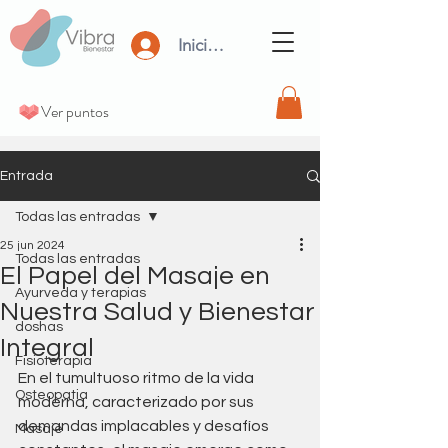
Iniciar Sesión
Ver puntos
Entrada
Todas las entradas
25 jun 2024
Todas las entradas
El Papel del Masaje en
Ayurveda y terapias
Nuestra Salud y Bienestar
doshas
Integral
Fisioterapia
En el tumultuoso ritmo de la vida 
Osteopatia
moderna, caracterizado por sus 
demandas implacables y desafíos 
Masaje