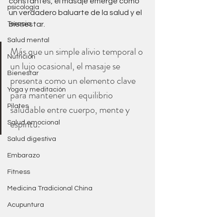
constantes, el masaje emerge como 
psicología
un verdadero baluarte de la salud y el 
Terapia
bienestar. 
Salud mental
Más que un simple alivio temporal o 
Nutrición
un lujo ocasional, el masaje se 
Bienestar
presenta como un elemento clave 
Yoga y meditación
para mantener un equilibrio 
Pilates
saludable entre cuerpo, mente y 
espíritu.
Salud emocional
Salud digestiva
Embarazo
Fitness
Medicina Tradicional China
Acupuntura