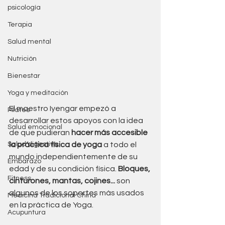
psicología
Terapia
Salud mental
Nutrición
Bienestar
Yoga y meditación
El maestro Iyengar empezó a 
Pilates
desarrollar estos apoyos con la idea 
Salud emocional
de que pudieran 
hacer más accesible 
la práctica física de yoga 
a todo el 
Salud digestiva
mundo independientemente de su 
Embarazo
edad y de su condición física. 
Bloques, 
Fitness
cinturones, mantas, cojines...
 son 
algunos de los soportes más usados 
Medicina Tradicional China
en la práctica de Yoga.
Acupuntura