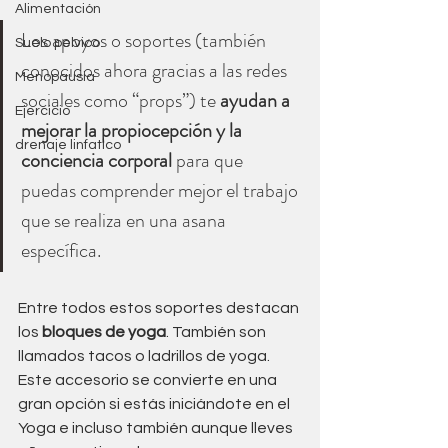
Alimentación
Los apoyos o soportes (también 
Suelo pelvico
conocidos ahora gracias a las redes 
Menopausia
sociales como “props”) te 
ayudan a 
Ejercicio
mejorar la propiocepción y la 
drenaje linfatico
conciencia corporal
 para que 
puedas comprender mejor el trabajo 
que se realiza en una asana 
específica.
Entre todos estos soportes destacan 
los 
bloques de yoga
. También son 
llamados tacos o ladrillos de yoga. 
Este accesorio se convierte en una 
gran opción si estás iniciándote en el 
Yoga e incluso también aunque lleves 