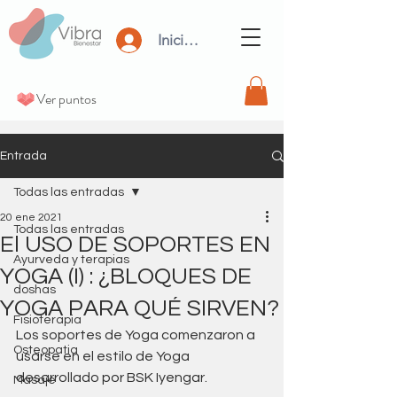
Iniciar Sesión
Ver puntos
Entrada
Todas las entradas
20 ene 2021
Todas las entradas
El USO DE SOPORTES EN
Ayurveda y terapias
YOGA (I) : ¿BLOQUES DE
doshas
YOGA PARA QUÉ SIRVEN?
Fisioterapia
Los soportes de Yoga comenzaron a 
Osteopatia
usarse en el estilo de Yoga 
desarrollado por BSK Iyengar. 
Masaje