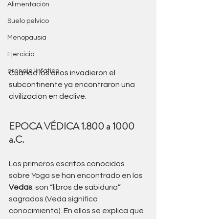
Alimentación
Suelo pelvico
Menopausia
Ejercicio
drenaje linfatico
Cuando los arios invadieron el 
subcontinente ya encontraron una 
civilización en 
declive.
EPOCA VÉDICA 1.800 a 1000 
a.C. 
Los primeros escritos conocidos 
sobre Yoga se han encontrado en los 
Vedas
: son “libros de sabiduría” 
sagrados (Veda significa 
conocimiento). En ellos se explica que 