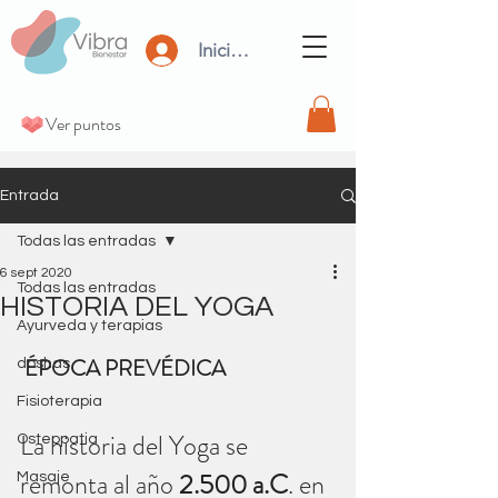
Iniciar Sesión
Ver puntos
Entrada
Todas las entradas
6 sept 2020
Todas las entradas
HISTORIA DEL YOGA
Ayurveda y terapias
ÉPOCA PREVÉDICA
doshas
Fisioterapia
La historia del Yoga se 
Osteopatia
remonta al año 
2.500 a.C
. en 
Masaje