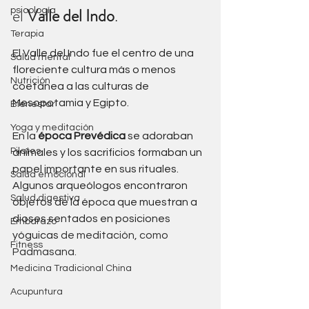
el 
Valle del Indo
. 
psicología
Terapia
El Valle del Indo fue el centro de una 
Salud mental
floreciente cultura más o menos 
Nutrición
coetánea a las culturas de 
Mesopotamia y Egipto. 
Bienestar
Yoga y meditación
En la 
época Prevédica
 se adoraban 
Pilates
animales y los sacrificios formaban un 
papel importante en sus rituales. 
Salud emocional
Algunos arqueólogos encontraron 
Salud digestiva
objetos de la época que muestran a 
dioses sentados en posiciones 
Embarazo
yóguicas 
de meditación, como 
Fitness
Padmasana.
Medicina Tradicional China
Acupuntura