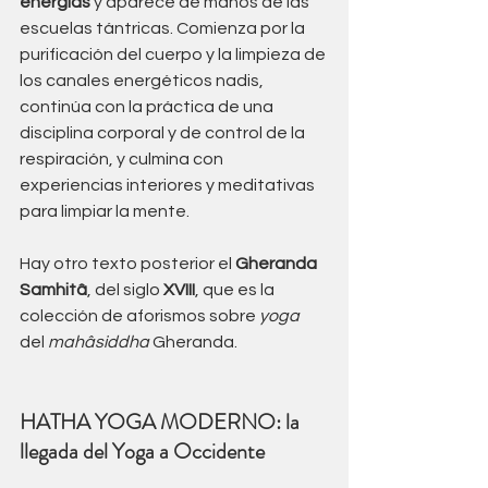
energías 
y aparece de manos de las 
escuelas tántricas. Comienza por la 
purificación del cuerpo y la limpieza de 
los canales energéticos nadis, 
continúa con la práctica de una 
disciplina corporal y de control de la 
respiración, y culmina con 
experiencias interiores y meditativas 
para limpiar la mente. 
Hay otro texto posterior el 
Gheranda 
Samhitâ
, del siglo 
XVIII
, que es la 
colección de aforismos sobre 
yoga 
del 
mahâsiddha 
Gheranda.
HATHA YOGA MODERNO: la 
llegada del Yoga a Occidente