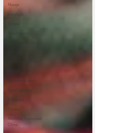
Masaje
psicología
Terapia
Salud mental
Nutrición
Bienestar
Yoga y meditación
Pilates
Salud emocional
Salud digestiva
Embarazo
Fitness
Medicina Tradicional
China