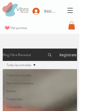
Iniciar Sesión
Ver puntos
Blog Vibra Bienestar
Regístrate
Todas las entradas
Todas las entradas
Ayurveda y terapias
doshas
Fisioterapia
Osteopatia