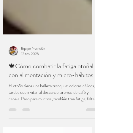
Equipo Nutrición
12 nov 2025
🍁Cómo combatir la fatiga otoñal
con alimentación y micro-hábitos
El otoño tiene una belleza tranquila: colores cálidos,
tardes que invitan al descanso, aromas de café y
canela. Pero para muchos, también trae fatiga, falta
de energía o bajones de ánimo . Ese “cansancio
otoñal” no es un mito. Se debe a la reducción de luz