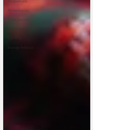
Acupuntura
Alimentación
Suelo pelvico
Menopausia
Ejercicio
drenaje linfatico