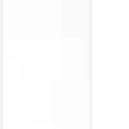
solar , que altera nuestros ritmos circadianos, la
producción de melatonina y serotonina, y con ello el
sueño y el estado de ánimo. La buena noticia es que
la nutrición puede ser tu aliada más poderosa para
recuperar energ