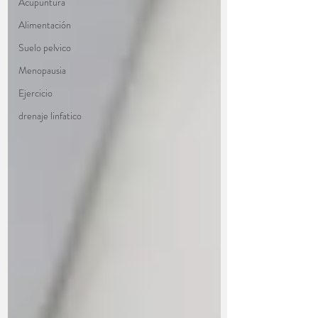
Acupuntura
Alimentación
Suelo pelvico
Menopausia
Ejercicio
drenaje linfatico