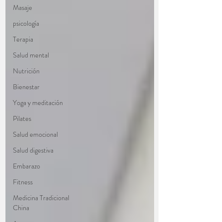
Masaje
psicología
Terapia
Salud mental
Nutrición
Bienestar
Yoga y meditación
Pilates
Salud emocional
Salud digestiva
Embarazo
Fitness
Medicina Tradicional
China