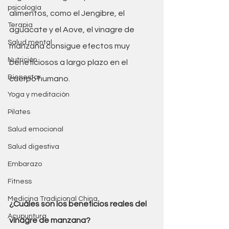
psicología
alimentos, como el Jengibre, el 
Terapia
aguacate y el Aove, el vinagre de 
Salud mental
manzana consigue efectos muy 
Nutrición
beneficiosos a largo plazo en el 
Bienestar
cuerpo humano.
Yoga y meditación
Pilates
Salud emocional
Salud digestiva
Embarazo
Fitness
Medicina Tradicional China
¿Cuáles son los beneficios reales del 
Acupuntura
vinagre de manzana?