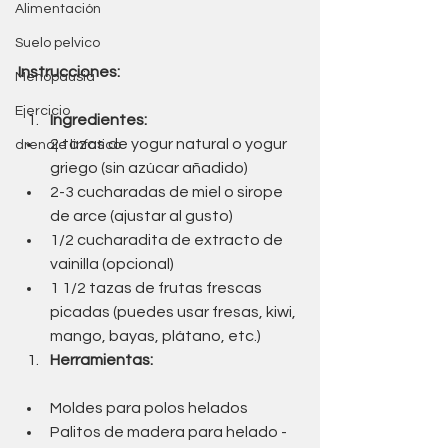
Alimentación
Suelo pelvico
Instrucciones:
Menopausia
Ejercicio
Ingredientes:
2 tazas de yogur natural o yogur 
drenaje linfatico
griego (sin azúcar añadido)
2-3 cucharadas de miel o sirope 
de arce (ajustar al gusto)
1/2 cucharadita de extracto de 
vainilla (opcional)
1 1/2 tazas de frutas frescas 
picadas (puedes usar fresas, kiwi, 
mango, bayas, plátano, etc.)
Herramientas:
Moldes para polos helados
Palitos de madera para helado - 