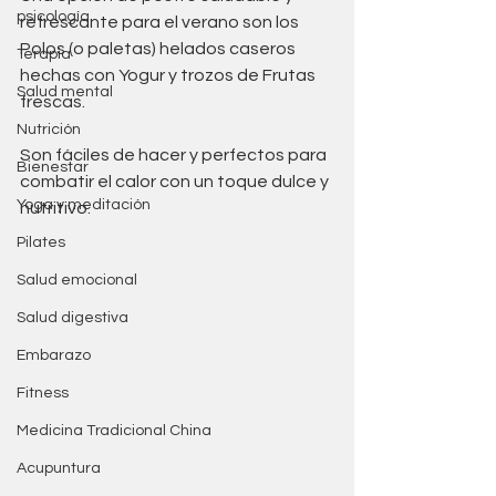
psicología
refrescante para el verano son los 
Polos (o paletas) helados caseros 
Terapia
hechas con Yogur y trozos de Frutas 
Salud mental
frescas. 
Nutrición
Son fáciles de hacer y perfectos para 
Bienestar
combatir el calor con un toque dulce y 
Yoga y meditación
nutritivo.
Pilates
Salud emocional
Salud digestiva
Embarazo
Fitness
Medicina Tradicional China
Acupuntura