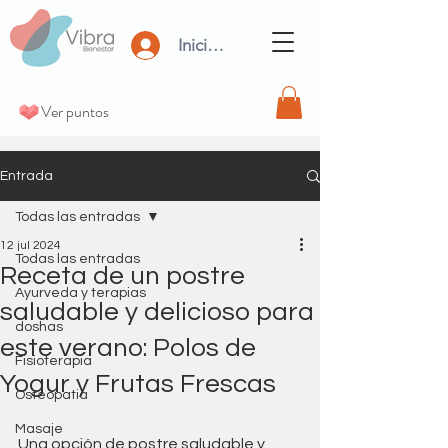
Iniciar Sesión
Ver puntos
Entrada
Todas las entradas
12 jul 2024
Todas las entradas
Receta de un postre
Ayurveda y terapias
saludable y delicioso para
doshas
este verano: Polos de
Fisioterapia
Yogur y Frutas Frescas
Osteopatia
Masaje
Una opción de postre saludable y 