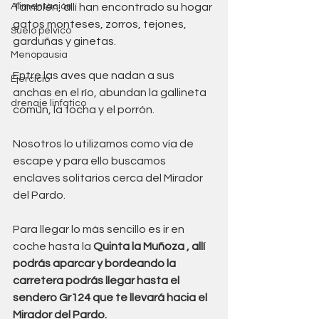
Alimentación
También, allí han encontrado su hogar 
gatos monteses, zorros, tejones, 
Suelo pelvico
garduñas y ginetas. 
Menopausia
Entre las aves que nadan a sus 
Ejercicio
anchas en el río, abundan la gallineta 
drenaje linfatico
común, la focha y el porrón.
Nosotros lo utilizamos como vía de 
escape y para ello buscamos 
enclaves solitarios cerca del Mirador 
del Pardo.
Para llegar lo más sencillo es ir en 
coche hasta la 
Quinta la Muñoza , allí 
podrás aparcar y bordeando la 
carretera podrás llegar hasta el 
sendero Gr124 que te llevará hacia el 
Mirador del Pardo.