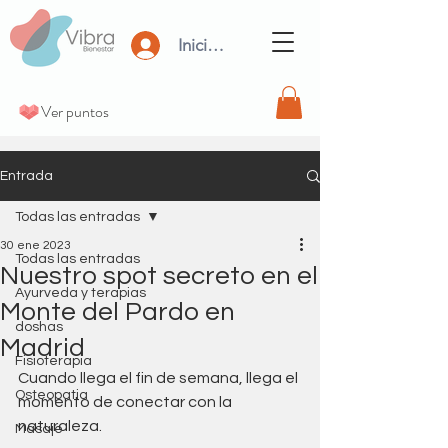
Iniciar Sesión
Ver puntos
Entrada
Todas las entradas
30 ene 2023
Todas las entradas
Nuestro spot secreto en el
Ayurveda y terapias
Monte del Pardo en
doshas
Madrid
Fisioterapia
Cuando llega el fin de semana, llega el 
Osteopatia
momento de conectar con la 
naturaleza.
Masaje