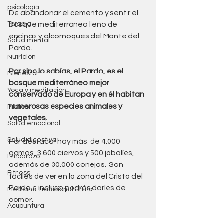
psicología
De abandonar el cemento y sentir el 
Terapia
bosque mediterráneo lleno de 
encinas y alcornoques del Monte del 
Salud mental
Pardo.
Nutrición
Por sino lo sabías, el Pardo, es el 
Bienestar
bosque mediterráneo mejor 
Yoga y meditación
conservado de Europa y en él habitan 
numerosas especies animales y 
Pilates
vegetales.
Salud emocional
Salud digestiva
Por destacar hay más  de 4.000 
gamos, 3.600 ciervos y 500 jabalíes, 
Embarazo
además de 30.000 conejos.  Son 
Fitness
fáciles de ver en la zona del Cristo del 
Pardo e incluso podrás darles de 
Medicina Tradicional China
comer.
Acupuntura