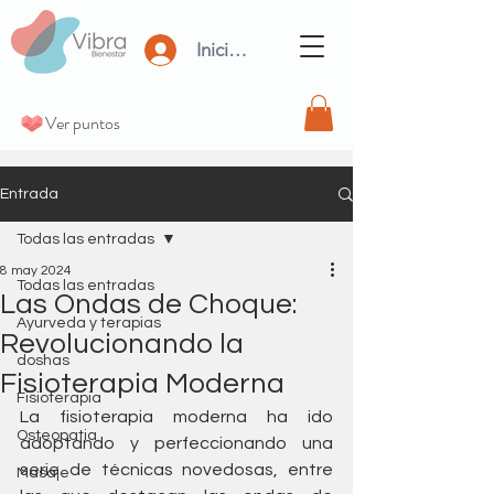
Iniciar Sesión
Ver puntos
Entrada
Todas las entradas
8 may 2024
Todas las entradas
Las Ondas de Choque:
Ayurveda y terapias
Revolucionando la
doshas
Fisioterapia Moderna
Fisioterapia
La fisioterapia moderna ha ido 
Osteopatia
adoptando y perfeccionando una 
serie de técnicas novedosas, entre 
Masaje