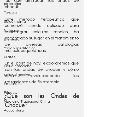
las que destacan las ondas de 
psicología
choque. 
Terapia
Este método terapéutico, que 
Salud mental
comenzó siendo aplicado para 
Nutrición
desintegrar cálculos renales, ha 
encontrado su lugar en el tratamiento 
Bienestar
de diversas patologías 
Yoga y meditación
musculoesqueléticas. 
Pilates
En el post de hoy, exploraremos qué 
Salud emocional
son las ondas de choque y cómo 
Salud digestiva
están revolucionando los 
tratamientos de fisioterapia.
Embarazo
Fitness
¿Qué son las Ondas de 
Medicina Tradicional China
Choque?
Acupuntura