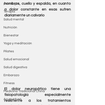
hombros, cuello y espalda, en cuanto 
psicología
a dolor constante en esas sufren 
Terapia
diariamente un calvario
Salud mental
Nutrición
Bienestar
Yoga y meditación
Pilates
Salud emocional
Salud digestiva
Embarazo
Fitness
El dolor neuropático tiene una 
Medicina Tradicional China
fisiopatología especialmente 
Acupuntura
resistente a los tratamientos 