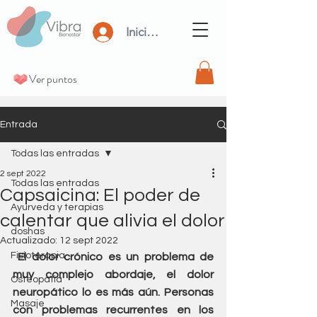
Iniciar Sesión
Ver puntos
Entrada
Todas las entradas
2 sept 2022
Todas las entradas
Capsaicina: El poder de
Ayurveda y terapias
calentar que alivia el dolor
doshas
Actualizado:
12 sept 2022
Fisioterapia
 El dolor crónico es un problema de 
muy complejo abordaje, el dolor 
Osteopatia
neuropático lo es más aún. Personas 
Masaje
con problemas recurrentes en los 