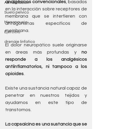
analgésicos convencionales
, basados 
Alimentación
en la interacción sobre receptores de 
Suelo pelvico
membrana que se interfieren con 
Menopausia
antagonistas específicos de 
membrana.
Ejercicio
drenaje linfatico
El dolor neuropático suele originarse 
en áreas más profundas y 
no 
responde a los analgésicos 
antiinflamatorios, ni tampoco a los 
opioides
. 
Existe una sustancia natural capaz de 
penetrar en nuestros tejidos y 
ayudarnos en este tipo de 
transtornos.
La capsaicina es una sustancia que se 