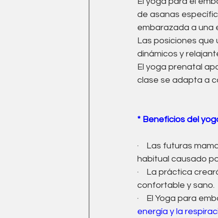
El yoga para el emb
de asanas específica
embarazada a una eta
Las posiciones que
dinámicos y relajant
El yoga prenatal apo
clase se adapta a 
* Beneficios del yo
·    Las futuras mam
habitual causado p
·    La práctica cre
confortable y sano.
·    El Yoga para em
energía y la respirac