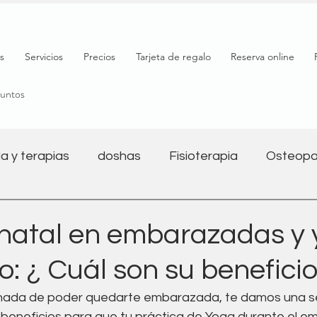
s
Servicios
Precios
Tarjeta de regalo
Reserva online
puntos
a y terapias
doshas
Fisioterapia
Osteopa
Salud mental
Nutrición
Bienestar
Yoga y 
natal en embarazadas y
o: ¿ Cuál son su benefici
l
Salud digestiva
Embarazo
Fitness
tunada de poder quedarte embarazada, te damos una se
eneficios para que tu práctica de Yoga durante el em