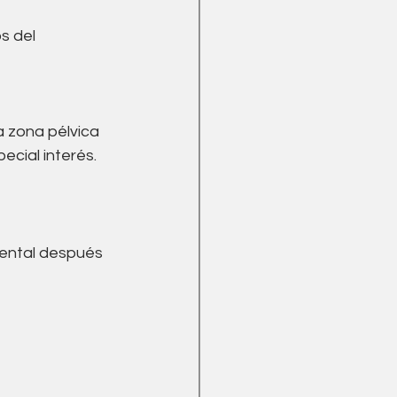
s del 
a zona pélvica 
cial interés.
mental después 