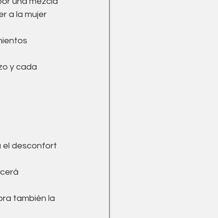
por una mezcla 
r a la mujer 
ientos 
zo y cada 
 el desconfort 
ecerá 
ora también la 