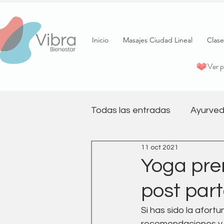
Inicio
Masajes Ciudad Lineal
Clase
Ver 
Todas las entradas
Ayurved
11 oct 2021
psicología
Terapia
Yoga pre
post part
Pilates
Salud emociona
Si has sido la afor
recomendaciones y b