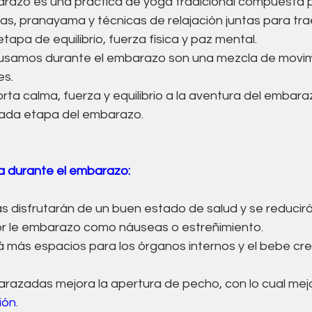
arazo es una práctica de yoga tradicional compuesta 
s, pranayama y técnicas de relajación juntas para trae
pa de equilibrio, fuerza física y paz mental.
 usamos durante el embarazo son una mezcla de movim
es.
rta calma, fuerza y equilibrio a la aventura del embara
cada etapa del embarazo.
ga durante el embarazo:
as disfrutarán de un buen estado de salud y se reducirá
or le embarazo como náuseas o estreñimiento.
ará más espacios para los órganos internos y el bebe cr
barazadas mejora la apertura de pecho, con lo cual mej
ión
.