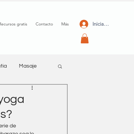
Iniciar Sesión
Recursos gratis
Contacto
Más
tia
Masaje
meditación
 yoga
os?
rie de 
barazo sea lo 