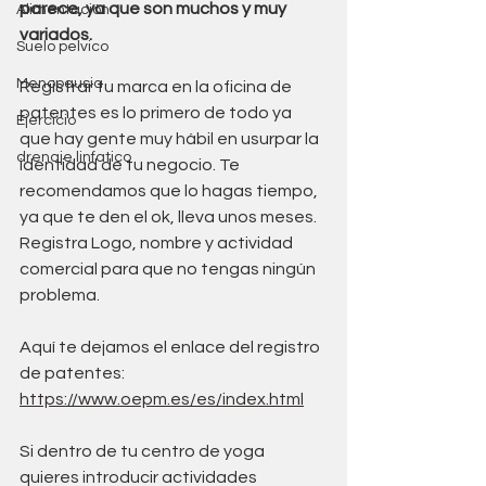
parece, ya que son muchos y muy 
Alimentación
variados. 
Suelo pelvico
Menopausia
Registrar tu marca en la oficina de 
patentes es lo primero de todo ya 
Ejercicio
que hay gente muy hábil en usurpar la 
drenaje linfatico
identidad de tu negocio. Te 
recomendamos que lo hagas tiempo, 
ya que te den el ok, lleva unos meses. 
Registra Logo, nombre y actividad 
comercial para que no tengas ningún 
problema.
Aquí te dejamos el enlace del registro 
de patentes: 
https://www.oepm.es/es/index.html
Si dentro de tu centro de yoga 
quieres introducir actividades 