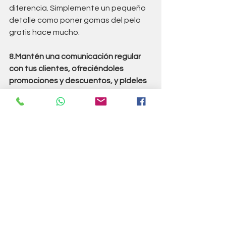
diferencia. Simplemente un pequeño 
detalle como poner gomas del pelo 
gratis hace mucho.
8.Mantén una comunicación regular 
con tus clientes, ofreciéndoles 
promociones y descuentos, y pídeles 
que dejen reseñas y comentarios en 
las redes sociales para mejorar tu 
reputación.
Vivimos en un mundo que tú 
reputación se mide en estrellas. Es así 
de triste , pero es así. Trata a tus 
clientes de 10 y esas reseñas vendrán 
solas. Eso sí para crecer un poco al 
principio pídeles ayuda para que 
valoren positivamente tu negocio.