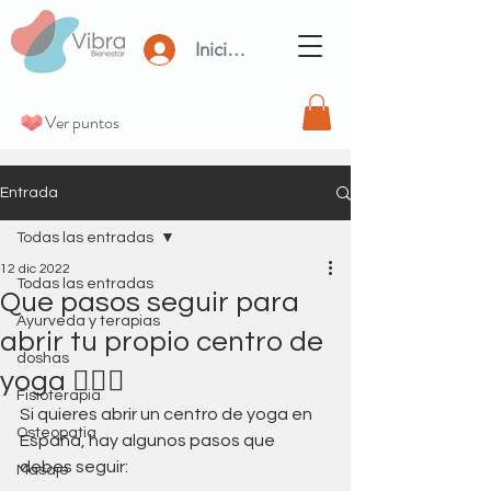
Iniciar Sesión
Ver puntos
Entrada
Todas las entradas
12 dic 2022
Todas las entradas
Que pasos seguir para
Ayurveda y terapias
abrir tu propio centro de
doshas
yoga 🧘🏼‍♀️
Fisioterapia
Si quieres abrir un centro de yoga en 
Osteopatia
España, hay algunos pasos que 
debes seguir:
Masaje