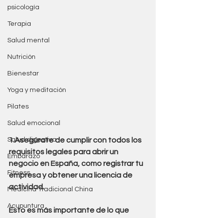
psicología
Terapia
Salud mental
Nutrición
Bienestar
Yoga y meditación
Pilates
Salud emocional
1.Asegúrate de cumplir con todos los 
Salud digestiva
requisitos legales para abrir un 
Embarazo
negocio en España, como registrar tu 
Fitness
empresa y obtener una licencia de 
actividad.
Medicina Tradicional China
Acupuntura
Esto es más importante de lo que 