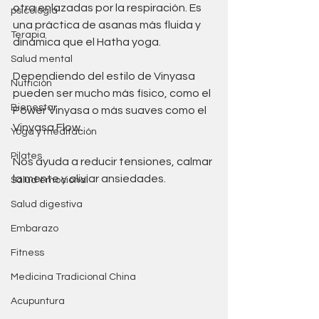
otra enlazadas por la respiración. Es 
psicología
una práctica de asanas más fluida y 
Terapia
dinámica que el Hatha yoga.
Salud mental
Dependiendo del estilo de Vinyasa 
Nutrición
pueden ser mucho más físico, como el 
Bienestar
Power Vinyasa o más suaves como el 
Vinyasa Flow.
Yoga y meditación
Pilates
Nos ayuda a reducir tensiones, calmar 
la mente y aliviar ansiedades.
Salud emocional
Salud digestiva
Embarazo
Fitness
Medicina Tradicional China
Acupuntura