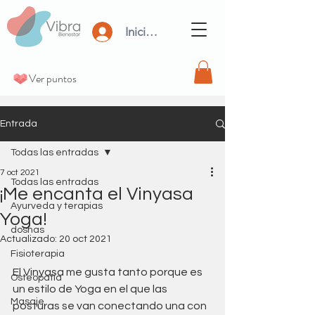
Iniciar Sesión
Ver puntos
Entrada
Todas las entradas
7 oct 2021
Todas las entradas
¡Me encanta el Vinyasa
Ayurveda y terapias
Yoga!
doshas
Actualizado:
20 oct 2021
Fisioterapia
El Vinyasa me gusta tanto porque es 
Osteopatia
un estilo de Yoga en el que las 
Masaje
posturas se van conectando una con 