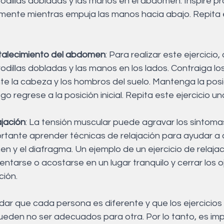
 rodillas dobladas y las manos en el abdomen. Inspire 
tamente mientras empuja las manos hacia abajo. Repita e
ortalecimiento del abdomen
: Para realizar este ejercicio
rodillas dobladas y las manos en los lados. Contraiga lo
te la cabeza y los hombros del suelo. Mantenga la posi
o regrese a la posición inicial. Repita este ejercicio u
ajación
: La tensión muscular puede agravar los síntomas 
ortante aprender técnicas de relajación para ayudar a al
n y el diafragma. Un ejemplo de un ejercicio de relaja
ntarse o acostarse en un lugar tranquilo y cerrar los o
ción.
dar que cada persona es diferente y que los ejercicios
eden no ser adecuados para otra. Por lo tanto, es imp