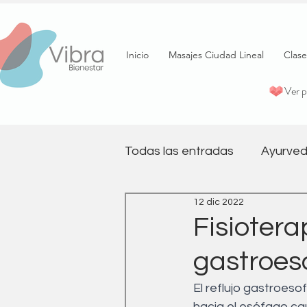
Inicio
Masajes Ciudad Lineal
Clase
Ver 
Todas las entradas
Ayurved
12 dic 2022
psicología
Terapia
Fisiotera
gastroes
Pilates
Salud emociona
El reflujo gastroeso
hacia el esófago ca