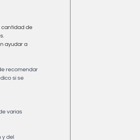
 cantidad de 
s.
en ayudar a 
ede recomendar 
dico si se 
de varias 