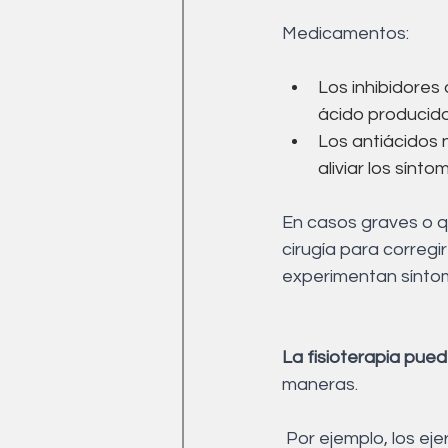
Medicamentos:
Los inhibidores
ácido producido
Los antiácidos 
aliviar los sínto
En casos graves o 
cirugía para corregi
experimentan síntom
La fisioterapia pued
maneras.
 Por ejemplo, los ejercicios de fortalecimiento de los músculos del abdomen y del 