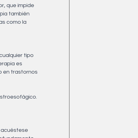
or, que impide 
apia también 
mas como la 
ualquier tipo 
erapia es 
 en trastornos 
astroesofágico. 
o, acuéstese 