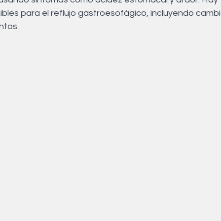
Acupuntura
Alimentación
Suelo pelvico
bles para el reflujo gastroesofágico, incluyendo cambio
ntos.
co