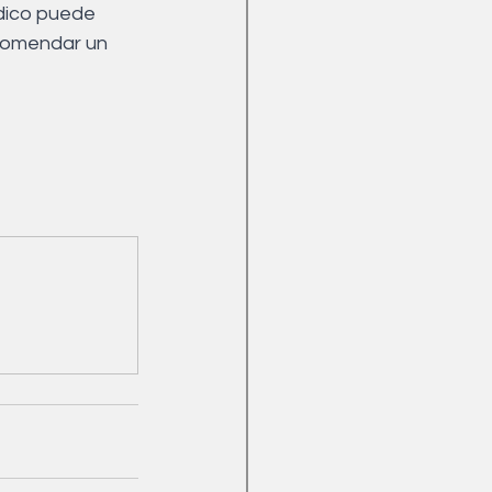
dico puede 
comendar un 