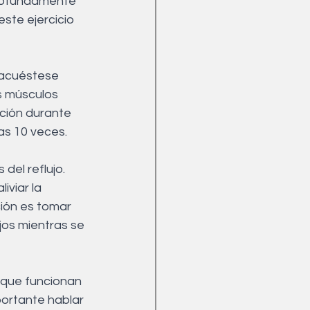
profundamente 
ste ejercicio 
, acuéstese 
s músculos 
ción durante 
nas 10 veces.
del reflujo. 
iviar la 
ción es tomar 
jos mientras se 
 que funcionan 
ortante hablar 