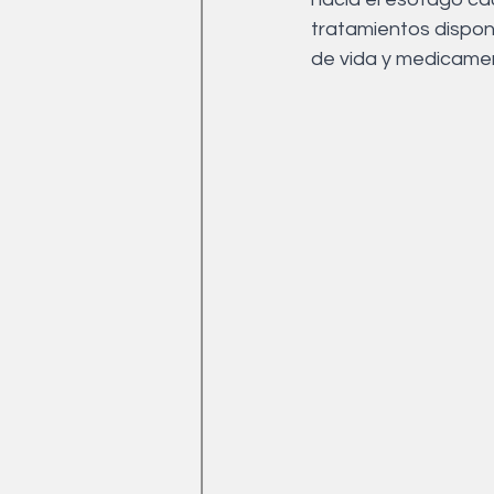
Medicina Tradicional China
tratamientos disponi
de vida y medicame
Ejercicio
drenaje linfati