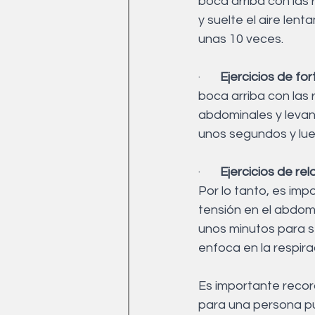
boca arriba con las
y suelte el aire len
unas 10 veces.
·       
Ejercicios de f
boca arriba con las 
abdominales y levan
unos segundos y lueg
·       
Ejercicios de rel
Por lo tanto, es imp
tensión en el abdome
unos minutos para se
enfoca en la respira
Es importante recor
para una persona pu