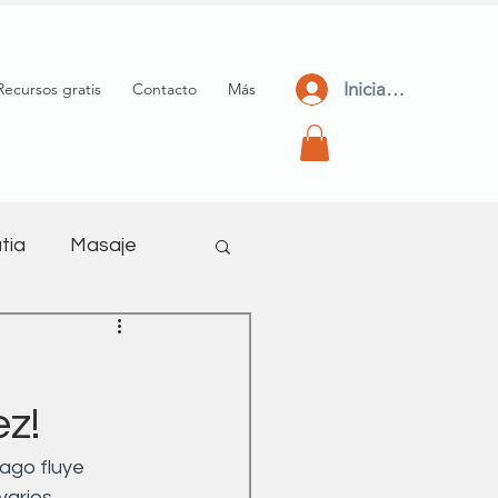
Iniciar Sesión
Recursos gratis
Contacto
Más
tia
Masaje
meditación
z!
ago fluye 
arios 