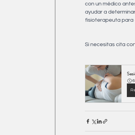
con un médico antes
ayudar a determinar
fisioterapeuta para 
Si necesitas cita co
Sesi
6
Re