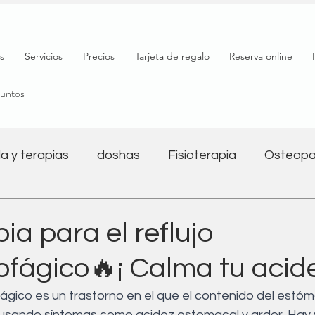
s
Servicios
Precios
Tarjeta de regalo
Reserva online
puntos
a y terapias
doshas
Fisioterapia
Osteopa
Salud mental
Nutrición
Bienestar
Yoga y 
pia para el reflujo
ofágico🔥¡ Calma tu acide
l
Salud digestiva
Embarazo
Fitness
fágico es un trastorno en el que el contenido del estóm
usando síntomas como acidez estomacal y ardor. Hay v