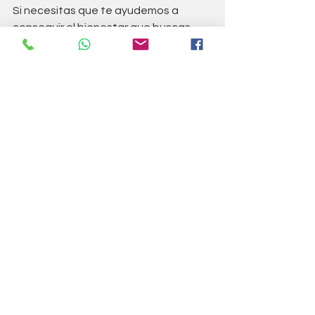
Si necesitas que te ayudemos a 
conseguir el bienestar que buscas 
para poder llevar una vida feliz y más 
sana, no dudes en llamarnos 
(601242342) o escribirnos: 
info@vibrabienestar.com
. Estamos 
encantados de atenderte.
Equipo de Nutrición de Vibra 
Bienestar Madrid
www.vibrabienestar.com
No dudes en seguirnos en nuestras 
redes sociales para recibir más 
consejos y contenido sobre nutrición 
y salud. 
¡Síguenos en 
Instagram
, 
Facebook
 y 
Youtube
!