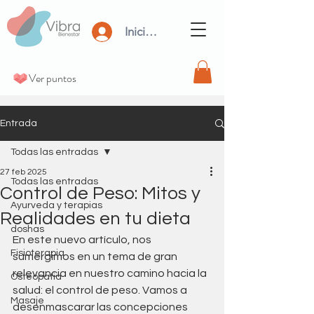
Iniciar Sesión
Ver puntos
Entrada
Todas las entradas
27 feb 2025
Todas las entradas
Control de Peso: Mitos y
Ayurveda y terapias
Realidades en tu dieta
doshas
En este nuevo artículo, nos 
Fisioterapia
sumergimos en un tema de gran 
relevancia en nuestro camino hacia la 
Osteopatia
salud: el control de peso. Vamos a 
Masaje
desenmascarar las concepciones 