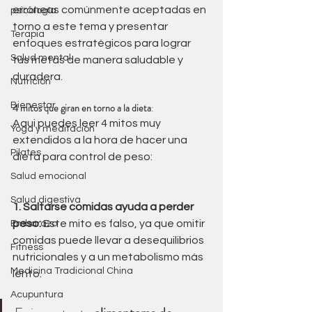
erróneas comúnmente aceptadas en 
psicología
torno a este tema y presentar 
Terapia
enfoques estratégicos para lograr 
Salud mental
tus metas de manera saludable y 
duradera.
Nutrición
Bienestar
4 mitos que giran en torno a la dieta
:
Aqui puedes leer 4 mitos muy 
Yoga y meditación
extendidos a la hora de hacer una 
Pilates
dieta para control de peso:
Salud emocional
Salud digestiva
1. Saltarse comidas ayuda a perder 
peso:
 Este mito es falso, ya que omitir 
Embarazo
comidas puede llevar a desequilibrios 
Fitness
nutricionales y a un metabolismo más 
Medicina Tradicional China
lento. 
Acupuntura