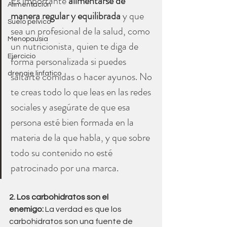
Es importante 
alimentarse de 
Alimentación
manera regular y equilibrada
 y que 
Suelo pelvico
sea un profesional de la salud, como 
Menopausia
un nutricionista, quien te diga de 
Ejercicio
forma personalizada si puedes 
saltarte comidas o hacer ayunos. No 
drenaje linfatico
te creas todo lo que leas en las redes 
sociales y asegúrate de que esa 
persona esté bien formada en la 
materia de la que habla, y que sobre 
todo su contenido no esté 
patrocinado por una marca.
2. Los carbohidratos son el 
enemigo:
 La verdad es que los 
carbohidratos son una fuente de 