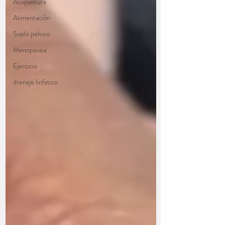
Acupuntura
Alimentación
Suelo pelvico
Menopausia
Ejercicio
drenaje linfatico