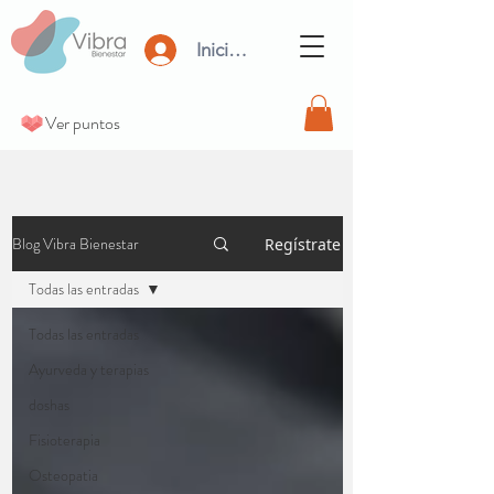
Iniciar Sesión
Ver puntos
Blog Vibra Bienestar
Regístrate
Todas las entradas
Todas las entradas
Ayurveda y terapias
doshas
Fisioterapia
Osteopatia