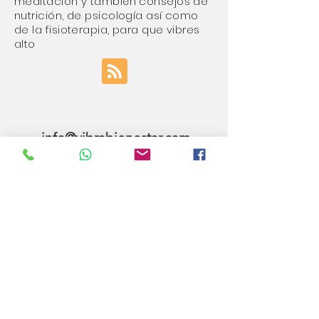
meditación y también consejos de
nutrición, de psicología así como
de la fisioterapia, para que vibres
alto
info@vibrabienestar.com
91304 55 73
//
601 24 23 42
C/Jaime Hermida 9, Bajo
Madrid
Horario
:
Lunes a Jueves: 10:00H a 21.00H
Viernes:10:00H a 18:00H