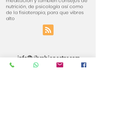
meditación y también consejos de
nutrición, de psicología así como
de la fisioterapia, para que vibres
alto
info@vibrabienestar.com
91304 55 73
//
601 24 23 42
C/Jaime Hermida 9, Bajo
Madrid
Horario
:
Lunes a Jueves: 10:00H a 21.00H
Viernes:10:00H a 18:00H