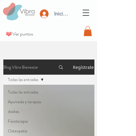
Iniciar Sesión
Ver puntos
Blog Vibra Bienestar
Regístrate
Todas las entradas
Todas las entradas
Ayurveda y terapias
doshas
Fisioterapia
Osteopatia