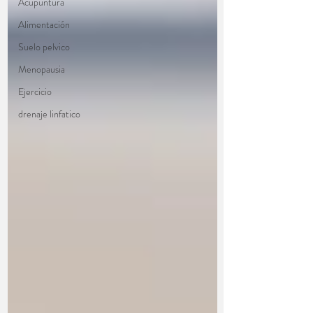
Acupuntura
Alimentación
Suelo pelvico
Menopausia
Ejercicio
drenaje linfatico