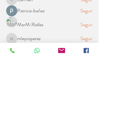
Carmen
Patricia ibañez
Seguir
MarMi Rialles
Seguir
mlayosperez
Seguir
mlayosperez
Ver todos los miembros (23)
info@vibrabienestar.com
91304 55 73
//
601 24 23 42
C/Jaime Hermida 9, Bajo
Madrid
Horario
:
Lunes a Jueves: 10:00H a 21.00H