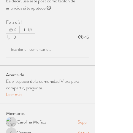
Es decir, usa este post como tablón de 
anuncios si te apetece 😄
Feliz día! 
0
0
45
Escribir un comentario...
Acerca de
Es el espacio de la comunidad Vibra para
compartir, pregunta
...
Leer más
Miembros
Carolina Muñoz
Seguir
Carmen
Seguir