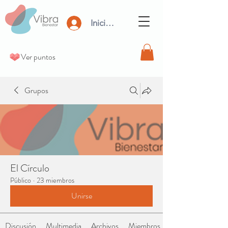
Iniciar Sesión
Ver puntos
Grupos
El Círculo
Público
·
23 miembros
Unirse
Discusión
Multimedia
Archivos
Miembros