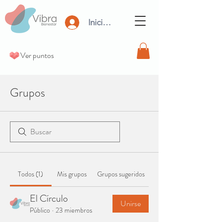
Iniciar Sesión
Ver puntos
Grupos
Todos (1)
Mis grupos
Grupos sugeridos
El Círculo
Unirse
Público
·
23 miembros