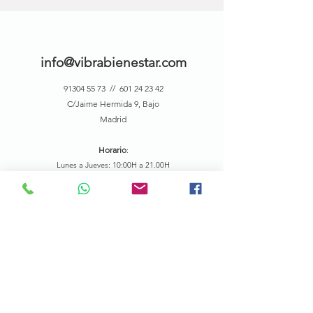
info@vibrabienestar.com
91304 55 73
//
601 24 23 42
C/Jaime Hermida 9, Bajo
Madrid
Horario
:
Lunes a Jueves: 10:00H a 21.00H
Viernes:10:00H a 18:00H
ENLACES DE INTERÉS
PREGUNTAS FRECUENTES
CONTACTO