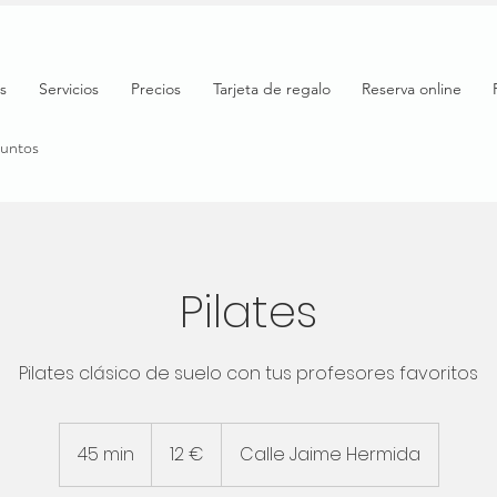
s
Servicios
Precios
Tarjeta de regalo
Reserva online
puntos
Pilates
Pilates clásico de suelo con tus profesores favoritos
12
euros
45 min
4
12 €
Calle Jaime Hermida
5