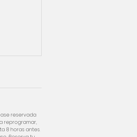
lase reservada
ra reprogramar,
a 8 horas antes.
se. ¡Reserva tu