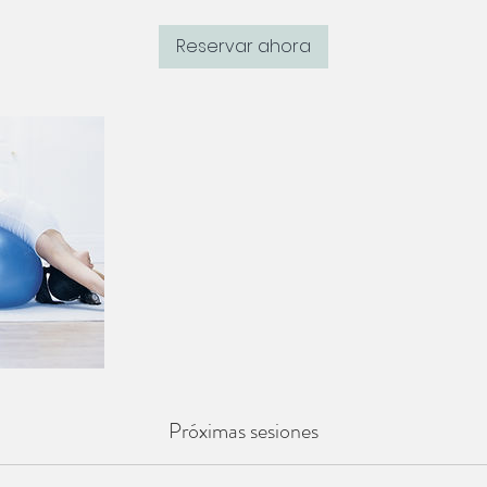
m
Reservar ahora
i
n
Próximas sesiones