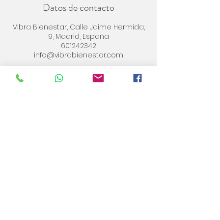
Datos de contacto
Vibra Bienestar, Calle Jaime Hermida,
9, Madrid, España
601242342
info@vibrabienestar.com
info@vibrabienestar.com
91304 55 73
//
601 24 23 42
C/Jaime Hermida 9, Bajo
Madrid
Horario
:
Lunes a Jueves: 10:00H a 21.00H