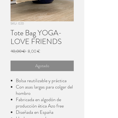
SKU: 020
Tote Bag YOGA-
LOVE FRIENDS
Precio
Precio
 10,00 € 
8,00 €
de
oferta
Agotado
Bolsa reutilizable y práctica
Con asas largas para colgar del
hombro
Fabricada en algodón de
producción ética Azo free
Diseñada en España