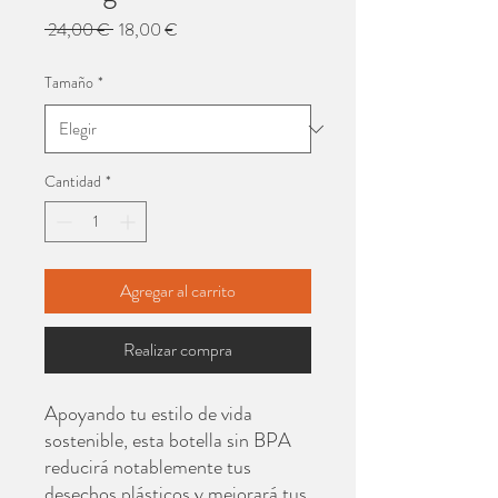
Precio
Precio
 24,00 € 
18,00 €
de
oferta
Tamaño
*
Cantidad
*
Agregar al carrito
Realizar compra
Apoyando tu estilo de vida
sostenible, esta botella sin BPA
reducirá notablemente tus
desechos plásticos y mejorará tus