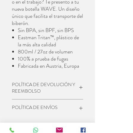
o en el trabajo? Te presento a tu
nueva botella WAVE. Un diseño
único que facilita el transporte del
biberón.
Sin BPA, sin BPF, sin BPS
Eastman Tritan™, plástico de
la más alta calidad
800ml / 27oz de volumen
100% a prueba de fugas
Fabricada en Austria, Europa
POLÍTICA DE DEVOLUCIÓN Y
REEMBOLSO
CAMBIOS Y DEVOLUCIONES
POLÍTICA DE ENVÍOS
1.
Dispondrás de 15 días para cualquier
cambio o devolución* desde que recibas el
pedido. Para ello deberás solicitarlo desde
GASTOS DE ENVÍO
tu cuenta de usuario. Una vez aceptada tu
Tu pedido será enviado desde nuestro