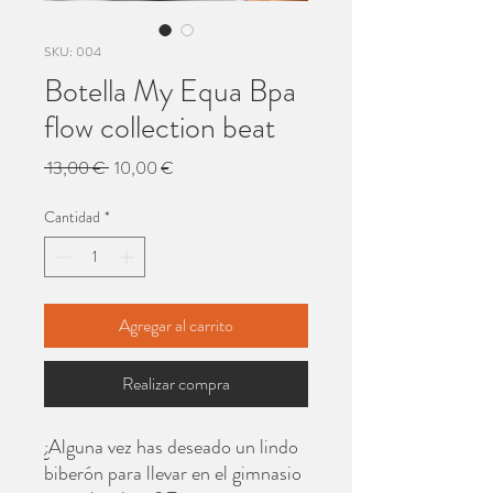
SKU: 004
Botella My Equa Bpa
flow collection beat
Precio
Precio
 13,00 € 
10,00 €
de
oferta
Cantidad
*
Agregar al carrito
Realizar compra
¿Alguna vez has deseado un lindo
biberón para llevar en el gimnasio