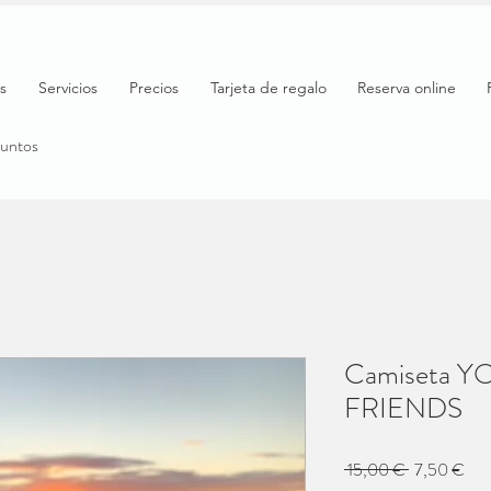
s
Servicios
Precios
Tarjeta de regalo
Reserva online
puntos
Camiseta 
FRIENDS
Precio
Pre
 15,00 € 
7,50 €