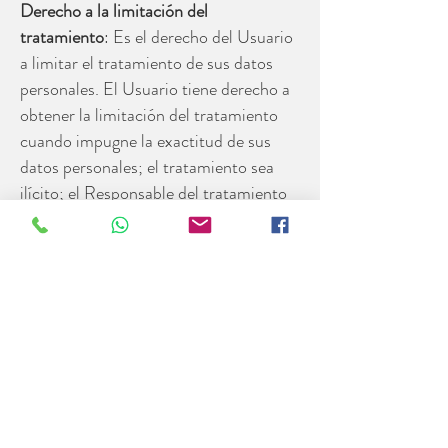
Derecho a la limitación del
tratamiento
: Es el derecho del Usuario
a limitar el tratamiento de sus datos
personales. El Usuario tiene derecho a
obtener la limitación del tratamiento
cuando impugne la exactitud de sus
datos personales; el tratamiento sea
ilícito; el Responsable del tratamiento
ya no necesite los datos personales,
pero el Usuario lo necesite para hacer
reclamaciones; y cuando el Usuario se
haya opuesto al tratamiento. Derecho a
la portabilidad de los datos: En caso de
que el tratamiento se efectúe por
medios automatizados, el Usuario
tendrá derecho a recibir del
Responsable del tratamiento sus datos