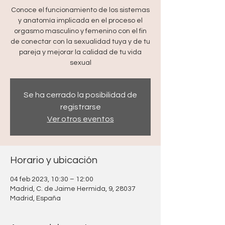
Conoce el funcionamiento de los sistemas
y anatomía implicada en el proceso el
orgasmo masculino y femenino con el fin
de conectar con la sexualidad tuya y de tu
pareja y mejorar la calidad de tu vida
sexual
Se ha cerrado la posibilidad de
registrarse
Ver otros eventos
Horario y ubicación
04 feb 2023, 10:30 – 12:00
Madrid, C. de Jaime Hermida, 9, 28037
Madrid, España