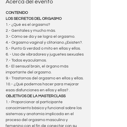
Acerca del evento
CONTENIDO
LOS SECRETOS DEL ORGASMO
1.- ¿Qué es el orgasmo?

2.- Genitales y mucho más.

3.- Cómo se da y se logra el orgasmo.

4.- Orgasmo vaginal y clitoriano ¿Existen?.

5.- Punto G verdad o mito en ellas y ellos.

6. - Uso de vibradores y juguetes sexuales

7.- Todos eyaculamos.

8.- El sensual brain, el órgano más 
importante del orgasmo.

9.- Trastornos del orgasmo en ellos y ellas.

10.- ¿Qué podemos hacer para mejorar 
esas disfunciones en ellos y ellas? .
OBJETIVOS DE LA MASTERCLASS
1.- Proporcionar al participante 
conocimiento básico y funcional sobre los 
sistemas y anatomía implicada en el 
proceso del orgasmo masculino y 
femenino con el fin de conectar con su 