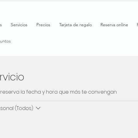
s
Servicios
Precios
Tarjeta de regalo
Reserva online
puntos
vicio
 y reserva la fecha y hora que más te convengan
sonal (Todos)