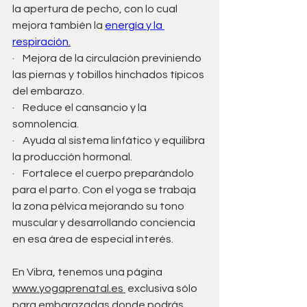
la apertura de pecho, con lo cual 
mejora también la 
energía y la 
respiración
.
·    Mejora de la circulación previniendo 
las piernas y tobillos hinchados típicos 
del embarazo.
·    Reduce el cansancio y la 
somnolencia.
·    Ayuda al sistema linfático y equilibra 
la producción hormonal.
·    Fortalece el cuerpo preparándolo 
para el parto. Con el yoga se trabaja 
la zona pélvica mejorando su tono 
muscular y desarrollando conciencia 
en esa área de especial interés.
En Vibra, tenemos una página 
www.yogaprenatal.es 
 exclusiva sólo 
para embarazadas donde podrás 