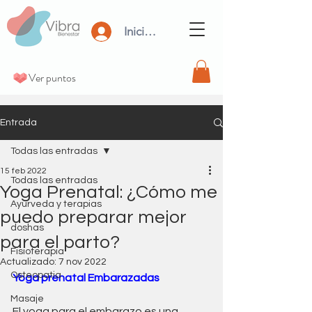
Iniciar Sesión
Ver puntos
Entrada
Todas las entradas
15 feb 2022
Todas las entradas
Yoga Prenatal: ¿Cómo me
Ayurveda y terapias
puedo preparar mejor
doshas
para el parto?
Fisioterapia
Actualizado:
7 nov 2022
Osteopatia
Yoga prenatal Embarazadas
Masaje
El yoga para el embarazo es una 