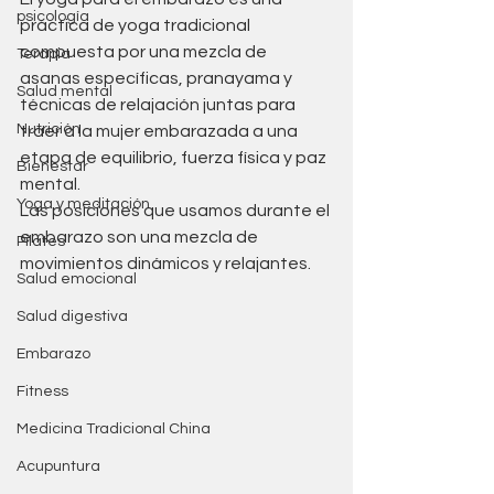
psicología
práctica de yoga tradicional 
compuesta por una mezcla de 
Terapia
asanas específicas, pranayama y 
Salud mental
técnicas de relajación juntas para 
Nutrición
traer a la mujer embarazada a una 
etapa de equilibrio, fuerza física y paz 
Bienestar
mental.
Yoga y meditación
Las posiciones que usamos durante el 
embarazo son una mezcla de 
Pilates
movimientos dinámicos y relajantes.
Salud emocional
Salud digestiva
Embarazo
Fitness
Medicina Tradicional China
Acupuntura