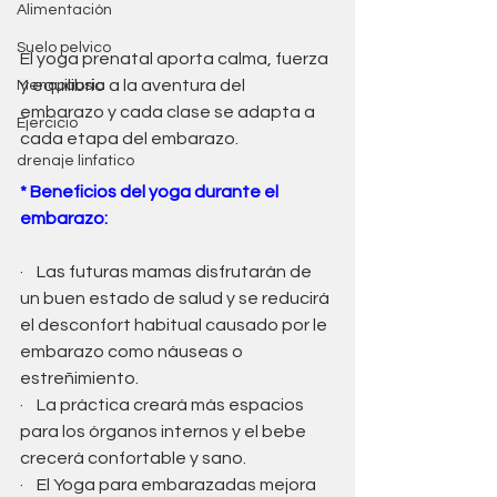
Alimentación
Suelo pelvico
El yoga prenatal aporta calma, fuerza 
y equilibrio a la aventura del 
Menopausia
embarazo y cada clase se adapta a 
Ejercicio
cada etapa del embarazo.
drenaje linfatico
* Beneficios del yoga durante el 
embarazo:
·    Las futuras mamas disfrutarán de 
un buen estado de salud y se reducirá 
el desconfort habitual causado por le 
embarazo como náuseas o 
estreñimiento.
·    La práctica creará más espacios 
para los órganos internos y el bebe 
crecerá confortable y sano.
·    El Yoga para embarazadas mejora 