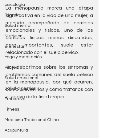
psicología
La menopausia marca una etapa 
Terapia
significativa en la vida de una mujer, a 
menudo acompañada de cambios 
Salud mental
emocionales y físicos. Uno de los 
Nutrición
cambios físicos menos discutidos, 
pero importantes, suele estar 
Bienestar
relacionado con el suelo pélvico. 
Yoga y meditación
Hoy debatimos sobre los síntomas y 
Pilates
problemas comunes del suelo pélvico 
Salud emocional
en la menopausia, por qué ocurren, 
Salud digestiva
cómo prevenirlos y cómo tratarlos con 
el apoyo de la fisioterapia.
Embarazo
Fitness
Medicina Tradicional China
Acupuntura