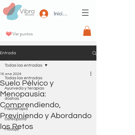
Iniciar Sesión
Ver puntos
Entrada
Todas las entradas
16 ene 2024
Todas las entradas
Suelo Pélvico y
Ayurveda y terapias
Menopausia:
doshas
Comprendiendo,
Fisioterapia
Previniendo y Abordando
Osteopatia
los Retos
Masaje