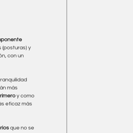
mponente 
 (posturas) y 
ón, con un 
ranquilidad 
tán más 
primero
 y como 
s eficaz más 
rios
 que no se 