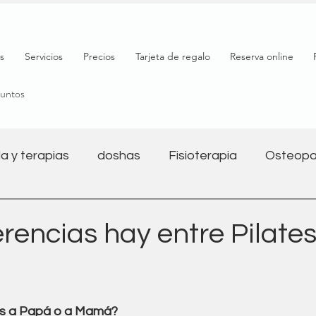
s
Servicios
Precios
Tarjeta de regalo
Reserva online
puntos
a y terapias
doshas
Fisioterapia
Osteopa
Salud mental
Nutrición
Bienestar
Yoga y 
rencias hay entre Pilates
l
Salud digestiva
Embarazo
Fitness
ás a Papá o a Mamá?