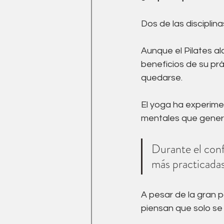
Medicina Tradicional China
Dos de las disciplin
Ejercicio
drenaje linfati
Aunque el Pilates a
beneficios de su prác
quedarse. 
El yoga ha experime
mentales que genera 
Durante el conf
más practicada
A pesar de la gran 
piensan que solo se t