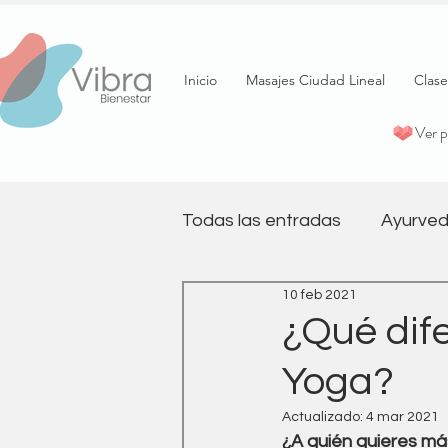
Inicio
Masajes Ciudad Lineal
Clase
Ver 
Todas las entradas
Ayurved
10 feb 2021
psicología
Terapia
¿Qué dife
Yoga?
Pilates
Salud emociona
Actualizado:
4 mar 2021
¿A quién quieres m