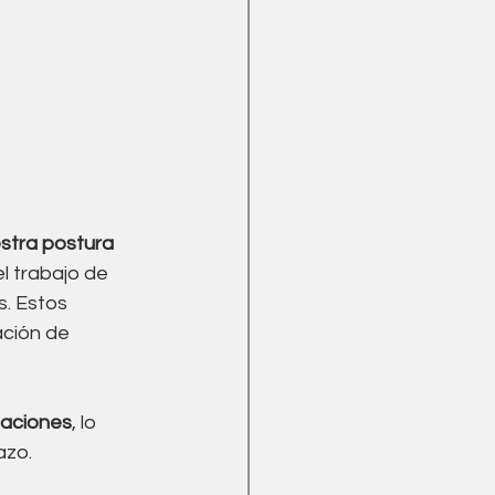
stra postura
l trabajo de 
. Estos 
ción de 
ulaciones
, lo 
azo. 