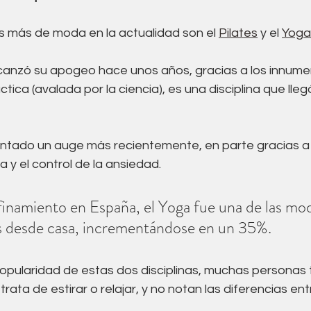
Acupuntura
Alimentación
Suelo pelvico
as más de moda en la actualidad son el 
Pilates
 y el 
Yoga
co
lcanzó su apogeo hace unos años, gracias a los innume
tica (avalada por la ciencia), es una disciplina que lleg
ntado un auge más recientemente, en parte gracias a l
y el control de la ansiedad.
inamiento en España, el Yoga fue una de las mod
s desde casa, incrementándose en un 35%.
popularidad de estas dos disciplinas, muchas personas 
rata de estirar o relajar, y no notan las diferencias ent