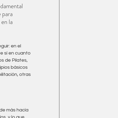
ndamental 
 para 
en la 
uir: en el 
e sí en cuanto 
s de Pilates, 
pios básicos 
litación, otras 
nde más hacía 
os, y lo que 