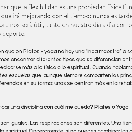
r que la flexibilidad es una propiedad física fu
y que irá mejorando con el tiempo: nunca es tarde
re nos será útil, tanto en nuestro día a día como 
o deporte. 
 que en Pilates y yoga no hay una 'línea maestra” a seg
os encontrar diferentes tipos que se diferencian entr
edicarse más a lo físico o lo espiritual . Cuando hablamo
tes escuelas que, aunque siempre comparten los princi
iferencias en su forma: unas se centran más en la rehabi
icar una disciplina con cuál me quedo? Pilates o Yoga
son iguales. Las respiraciones son diferentes. Una tie
a lo espiritual. Sinceramente, si no puedes combinar las d