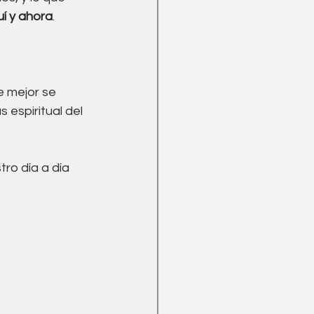
uí y ahora
.
e mejor se 
espiritual del 
ro día a día 