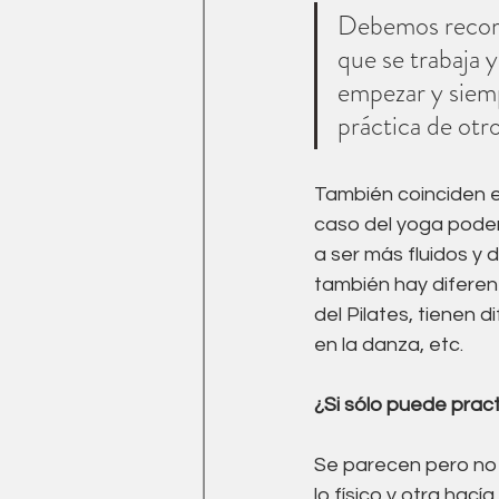
Debemos recorda
que se trabaja 
empezar y siemp
práctica de otr
También coinciden en
caso del yoga podem
a ser más fluidos y d
también hay diferen
del Pilates, tienen d
en la danza, etc. 
¿Si sólo puede pract
Se parecen pero no 
lo físico y otra hací