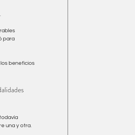
Menopausia
. 
rables 
ó para 
os beneficios 
alidades 
todavía 
re una y otra. 