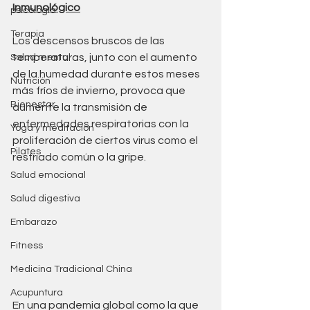
Inmunológico
psicología
Terapia
Los descensos bruscos de las 
temperaturas, junto con el aumento 
Salud mental
de la humedad durante estos meses 
Nutrición
más fríos de invierno, provoca que 
Bienestar
aumente la transmisión de 
enfermedades respiratorias con la 
Yoga y meditación
proliferación de ciertos virus como el 
Pilates
resfriado común o la gripe. 
Salud emocional
Salud digestiva
Embarazo
Fitness
Medicina Tradicional China
Acupuntura
En una pandemia global como la que 