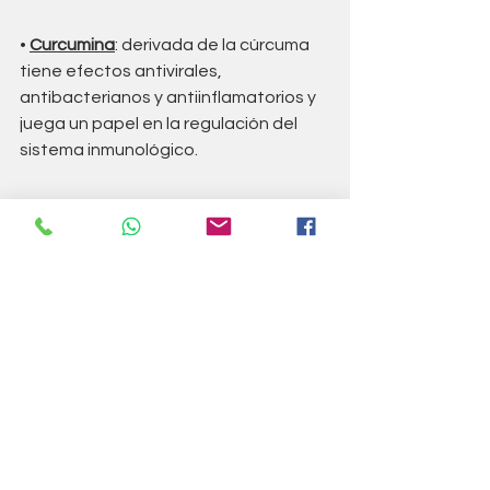
• 
Curcumina
: derivada de la cúrcuma 
tiene efectos antivirales, 
antibacterianos y antiinflamatorios y 
juega un papel en la regulación del 
sistema inmunológico. 
• 
Quercetina
: antioxidante, 
antiinflamatorio e inhibe la replicación 
viral. La quercetina se encuentra en 
alcaparras, verduras de hoja verde 
oscuro, cebollas, manzanas, otras 