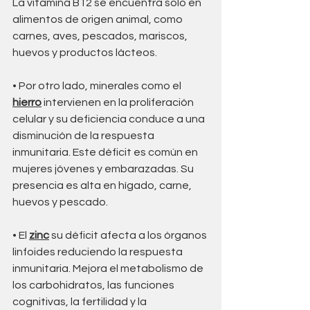
La vitamina B12 se encuentra solo en 
alimentos de origen animal, como 
carnes, aves, pescados, mariscos, 
huevos y productos lácteos.
• Por otro lado, minerales como el 
hierro
 intervienen en la proliferación 
celular y su deficiencia conduce a una 
disminución de la respuesta 
inmunitaria. Este déficit es común en 
mujeres jóvenes y embarazadas. Su 
presencia es alta en hígado, carne, 
huevos y pescado. 
• El 
zinc
 su déficit afecta a los órganos 
linfoides reduciendo la respuesta 
inmunitaria. Mejora el metabolismo de 
los carbohidratos, las funciones 
cognitivas, la fertilidad y la 