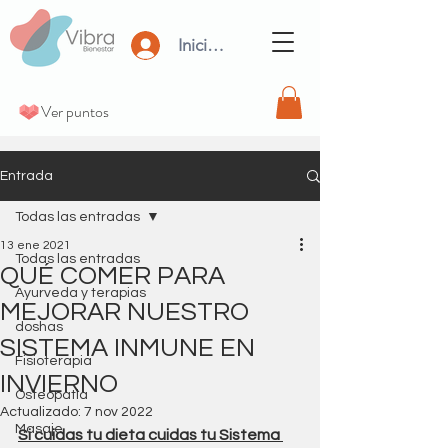
Iniciar Sesión
Ver puntos
Entrada
Todas las entradas
13 ene 2021
Todas las entradas
QUÉ COMER PARA
Ayurveda y terapias
MEJORAR NUESTRO
doshas
SISTEMA INMUNE EN
Fisioterapia
INVIERNO
Osteopatia
Actualizado:
7 nov 2022
Masaje
Si cuidas tu dieta cuidas tu Sistema 