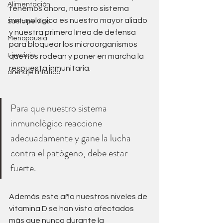
Alimentación
tenemos ahora, nuestro sistema 
inmunológico es nuestro mayor aliado 
Suelo pelvico
y nuestra primera línea de defensa 
Menopausia
para bloquear los microorganismos 
Ejercicio
que nos rodean y poner en marcha la 
respuesta inmunitaria. 
drenaje linfatico
Para que nuestro sistema 
inmunológico reaccione 
adecuadamente y gane la lucha 
contra el patógeno, debe estar 
fuerte.
Además este año nuestros niveles de 
vitamina D se han visto afectados 
más que nunca durante la 