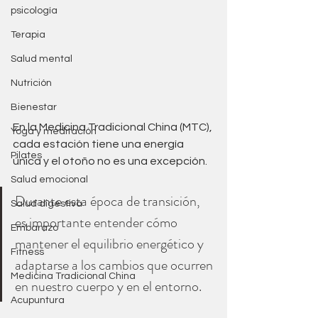
psicología
Terapia
Salud mental
Nutrición
Bienestar
En la Medicina Tradicional China (MTC), 
Yoga y meditación
cada estación tiene una energía 
Pilates
única y el otoño no es una excepción. 
Salud emocional
Durante esta época de transición, 
Salud digestiva
es importante entender cómo 
Embarazo
mantener el equilibrio energético y 
Fitness
adaptarse a los cambios que ocurren 
Medicina Tradicional China
en nuestro cuerpo y en el entorno. 
Acupuntura