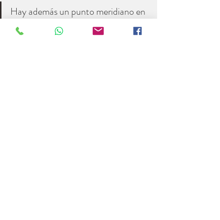
Hay además un punto meridiano en 
la mano que, cuando se conecta 
con el corazón, promueve una 
sensación de conexión, es como 
darse un abrazo cálido y 
tranquilizador. 