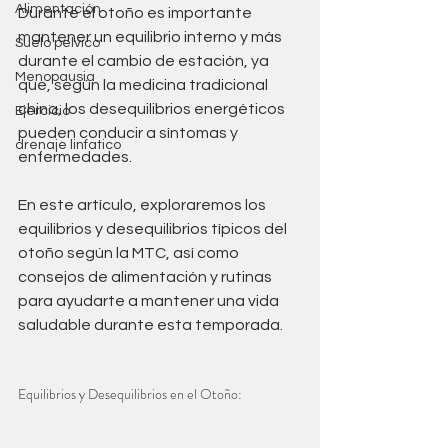
Alimentación
Durante el otoño es importante 
mantener un equilibrio interno y más 
Suelo pelvico
durante el cambio de estación, ya 
Menopausia
que, según la medicina tradicional 
china, los desequilibrios energéticos 
Ejercicio
pueden conducir a síntomas y 
drenaje linfatico
enfermedades.
En este artículo, exploraremos los 
equilibrios y desequilibrios típicos del 
otoño según la MTC, así como 
consejos de alimentación y rutinas 
para ayudarte a mantener una vida 
saludable durante esta temporada.
Equilibrios y Desequilibrios en el Otoño: