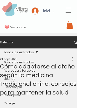
Iniciar Sesión
Ver puntos
Entrada
Todas las entradas
21 sept 2023
Todas las entradas
Cómo adaptarse al otoño
Ayurveda y terapias
según la medicina
doshas
tradicional china: consejos
Fisioterapia
para mantener la salud.
Osteopatia
Masaje